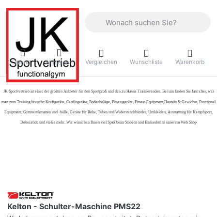
Geben Sie einen Suchbegriff ein. Währ
Vergleichen
Wunschliste
Warenkorb
Menü
Anmelden
JK Sportvertrieb
ist einer der größten Anbieter für den Sportprofi und den zu Hause Trainierenden. Bei uns finden Sie fast alles, was
man zum Training braucht: Kraftgeräte, Cardiogeräte, Bodenbeläge, Fitnessgeräte, Fitness Equipment,Hanteln & Gewichte, Functional
Equipment, Gymnastikmatten und -bälle, Geräte für Reha, Tubes und Widerstandsbänder, Umkleiden, Ausstattung für Kampfsport,
Dekoration und vieles mehr. Wir wünschen Ihnen viel Spaß beim Stöbern und Einkaufen in unserem Web Shop
Kelton - Schulter-Maschine PMS22