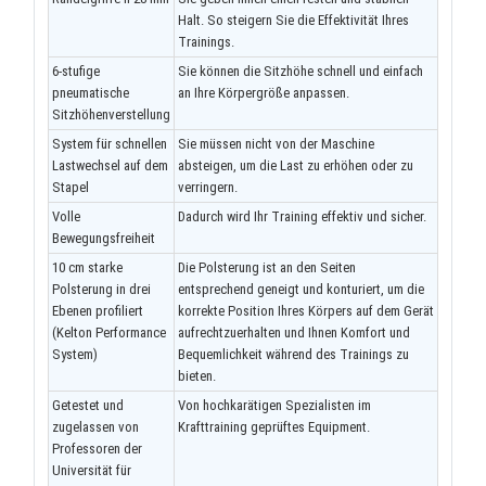
Halt.
So steigern Sie die Effektivität Ihres
Trainings.
6-stufige
Sie können die Sitzhöhe schnell und einfach
pneumatische
an Ihre Körpergröße anpassen.
Sitzhöhenverstellung
System für schnellen
Sie müssen nicht von der Maschine
Lastwechsel auf dem
absteigen, um die Last zu erhöhen oder zu
Stapel
verringern.
Volle
Dadurch wird Ihr Training effektiv und sicher.
Bewegungsfreiheit
10 cm starke
Die Polsterung ist an den Seiten
Polsterung in drei
entsprechend geneigt und konturiert, um die
Ebenen profiliert
korrekte Position Ihres Körpers auf dem Gerät
(Kelton Performance
aufrechtzuerhalten und Ihnen Komfort und
System)
Bequemlichkeit während des Trainings zu
bieten.
Getestet und
Von hochkarätigen Spezialisten im
zugelassen von
Krafttraining geprüftes Equipment.
Professoren der
Universität für