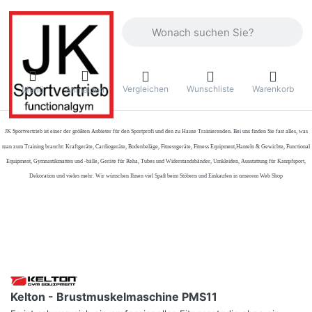
Geben Sie einen Suchbegriff ein. Währ
Vergleichen
Wunschliste
Warenkorb
Menü
Anmelden
JK Sportvertrieb
ist einer der größten Anbieter für den Sportprofi und den zu Hause Trainierenden. Bei uns finden Sie fast alles, was
man zum Training braucht: Kraftgeräte, Cardiogeräte, Bodenbeläge, Fitnessgeräte, Fitness Equipment,Hanteln & Gewichte, Functional
Equipment, Gymnastikmatten und -bälle, Geräte für Reha, Tubes und Widerstandsbänder, Umkleiden, Ausstattung für Kampfsport,
Dekoration und vieles mehr. Wir wünschen Ihnen viel Spaß beim Stöbern und Einkaufen in unserem Web Shop
Kelton - Brustmuskelmaschine PMS11