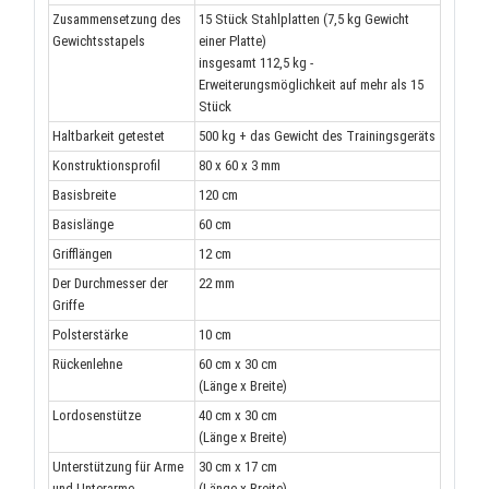
Zusammensetzung des
15 Stück Stahlplatten (7,5 kg Gewicht
Gewichtsstapels
einer Platte)
insgesamt 112,5 kg -
Erweiterungsmöglichkeit auf mehr als 15
Stück
Haltbarkeit getestet
500 kg + das Gewicht des Trainingsgeräts
Konstruktionsprofil
80 x 60 x 3 mm
Basisbreite
120 cm
Basislänge
60 cm
Grifflängen
12 cm
Der Durchmesser der
22 mm
Griffe
Polsterstärke
10 cm
Rückenlehne
60 cm x 30 cm
(Länge x Breite)
Lordosenstütze
40 cm x 30 cm
(Länge x Breite)
Unterstützung für Arme
30 cm x 17 cm
und Unterarme
(Länge x Breite)