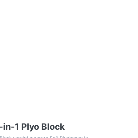
-in-1 Plyo Block
 Block vereint mehrere Soft Plyoboxen in