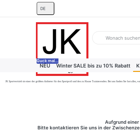
DE
Geben Sie einen Suchb
Guck mal...
NEU
Winter SALE bis zu 10% Rabatt
K
JK Sportvertrieb
ist einer der größten Anbieter für den Sportprofi und den zu Hause Trainierenden. Bei uns finden Sie fast alle
Aufgrund einer 
Bitte kontaktieren Sie uns in der Zwischenze