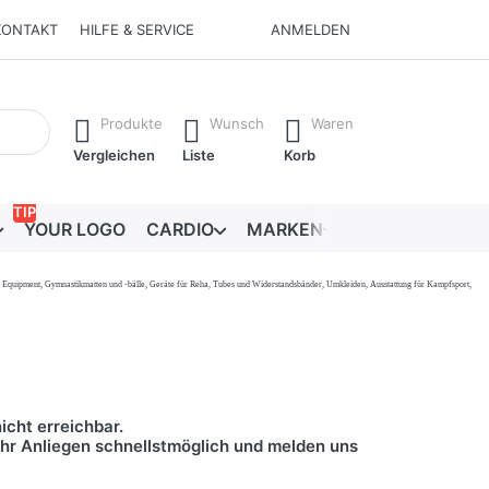
KONTAKT
HILFE & SERVICE
ANMELDEN
Ergebnisse. Drücken Sie die Eingabetaste, um alle Ergebnisse 
Produkte
Wunsch
Waren
Vergleichen
Liste
Korb
TIP
YOUR LOGO
CARDIO
MARKEN
RATGEBER
onal Equipment, Gymnastikmatten und -bälle, Geräte für Reha, Tubes und Widerstandsbänder, Umkleiden, Ausstattung für Kampfsport,
icht erreichbar.
 Ihr Anliegen schnellstmöglich und melden uns