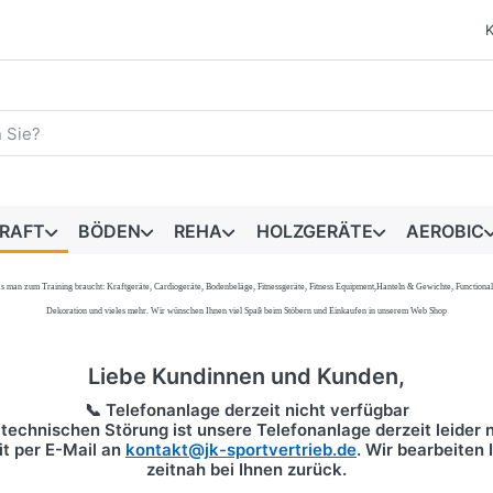
egriff ein. Während Sie tippen, erscheinen automatisch erste 
RAFT
BÖDEN
REHA
HOLZGERÄTE
AEROBIC
s, was man zum Training braucht: Kraftgeräte, Cardiogeräte, Bodenbeläge, Fitnessgeräte, Fitness Equipment,Hanteln & Gewichte, Functi
Dekoration und vieles mehr. Wir wünschen Ihnen viel Spaß beim Stöbern und Einkaufen in unserem Web Shop
Liebe Kundinnen und Kunden,
📞 Telefonanlage derzeit nicht verfügbar
technischen Störung ist unsere Telefonanlage derzeit leider n
it per
E-Mail
an
kontakt@jk-sportvertrieb.de
. Wir bearbeiten
zeitnah bei Ihnen zurück.