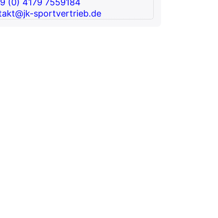
49 (0) 4179 7559184
takt@jk-sportvertrieb.de