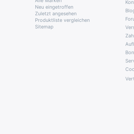
Alle Marken
Kon
Neu eingetroffen
Blo
Zuletzt angesehen
For
Produktliste vergleichen
Sitemap
Ver
Zah
Auf
Bon
Ser
Coo
Ver