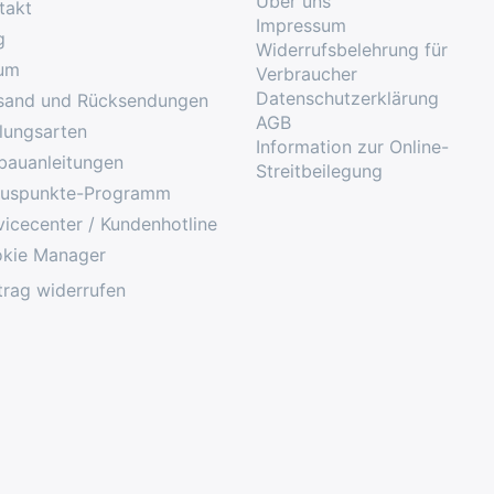
Über uns
takt
Impressum
g
Widerrufsbelehrung für
um
Verbraucher
Datenschutzerklärung
sand und Rücksendungen
AGB
lungsarten
Information zur Online-
bauanleitungen
Streitbeilegung
uspunkte-Programm
vicecenter / Kundenhotline
kie Manager
trag widerrufen