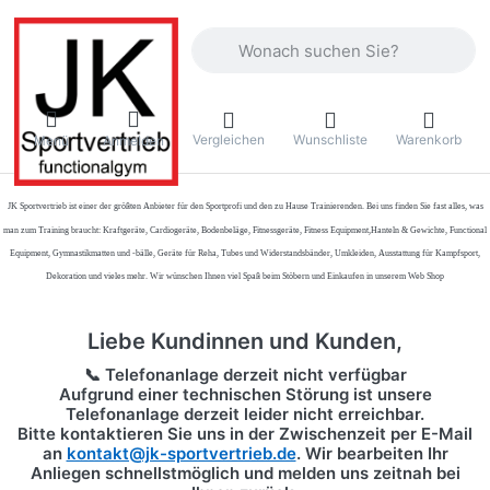
Geben Sie einen Suchbegriff ein. Währ
Vergleichen
Wunschliste
Warenkorb
Menü
Anmelden
JK Sportvertrieb
ist einer der größten Anbieter für den Sportprofi und den zu Hause Trainierenden. Bei uns finden Sie fast alles, was
man zum Training braucht: Kraftgeräte, Cardiogeräte, Bodenbeläge, Fitnessgeräte, Fitness Equipment,Hanteln & Gewichte, Functional
Equipment, Gymnastikmatten und -bälle, Geräte für Reha, Tubes und Widerstandsbänder, Umkleiden, Ausstattung für Kampfsport,
Dekoration und vieles mehr. Wir wünschen Ihnen viel Spaß beim Stöbern und Einkaufen in unserem Web Shop
Liebe Kundinnen und Kunden,
📞 Telefonanlage derzeit nicht verfügbar
Aufgrund einer technischen Störung ist unsere
Telefonanlage derzeit leider nicht erreichbar.
Bitte kontaktieren Sie uns in der Zwischenzeit per
E-Mail
an
kontakt@jk-sportvertrieb.de
. Wir bearbeiten Ihr
Anliegen schnellstmöglich und melden uns zeitnah bei