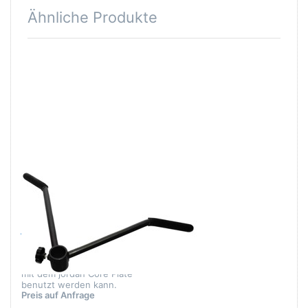
Ähnliche Produkte
Drücken
Sie
ENTER
für mehr
Optionen
zu
jordan
Core
Plate
Handle
Zu diesem Produkt liegen noch keine Bewertungen 
JORDAN FITNESS
EQUIPMENT
jordan Core
Plate Handle
Rudergriff, der zusammen
mit dem jordan Core Plate
benutzt werden kann.
Preis auf Anfrage