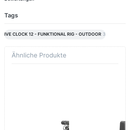
Tags
IVE CLOCK 12 - FUNKTIONAL RIG - OUTDOOR
3
Ähnliche Produkte
Drücken Sie
Drücken Sie
ENTER für
ENTER für
mehr Optionen
mehr Optionen
zu QUINCY
zu QUINCY
CLOCK
CLOCK
ACCESSORIES
ACCESSORIES
ABDOMINAL
ABDOMINAL
BENCH -
MUSCLE -
ERWEITERUNG
ERWEITERUNG
FÜR HALO -
FÜR HALO -
OUTDOOR
OUTDOOR
Zu diesem Produkt liegen noch keine Bewertungen 
Zu diesem Produkt 