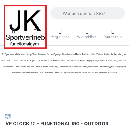
Geben Sie einen Suchbegriff ein. Währ
Vergleichen
Wunschliste
Warenkorb
Menü
Anmelden
JK Sportvertrieb
ist einer der größten Anbieter für den Sportprofi und den zu Hause Trainierenden. Bei uns finden Sie fast alles, was
man zum Training braucht: Kraftgeräte, Cardiogeräte, Bodenbeläge, Fitnessgeräte, Fitness Equipment,Hanteln & Gewichte, Functional
Equipment, Gymnastikmatten und -bälle, Geräte für Reha, Tubes und Widerstandsbänder, Umkleiden, Ausstattung für Kampfsport,
Dekoration und vieles mehr. Wir wünschen Ihnen viel Spaß beim Stöbern und Einkaufen in unserem Web Shop
IVE CLOCK 12 - FUNKTIONAL RIG - OUTDOOR