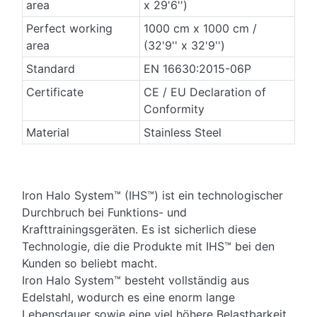
area
x 29'6'')
Perfect working
1000 cm x 1000 cm /
area
(32'9'' x 32'9'')
Standard
EN 16630:2015-06P
Certificate
CE / EU Declaration of
Conformity
Material
Stainless Steel
Iron Halo System™ (IHS™) ist ein technologischer
Durchbruch bei Funktions- und
Krafttrainingsgeräten. Es ist sicherlich diese
Technologie, die die Produkte mit IHS™ bei den
Kunden so beliebt macht. ​
Iron Halo System™ besteht vollständig aus
Edelstahl, wodurch es eine enorm lange
Lebensdauer sowie eine viel höhere Belastbarkeit