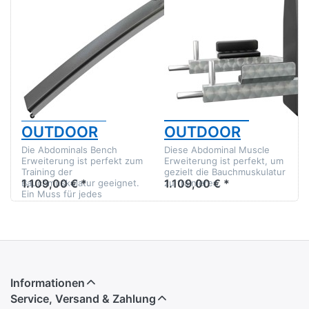
IVE OUTDOOR
IVE OUTDOOR
QUINCY CLOCK
QUINCY CLOCK
ACCESSORIES
ACCESSORIES
ABDOMINAL
ABDOMINAL
BENCH -
MUSCLE -
ERWEITERUNG
ERWEITERUNG
FÜR HALO -
FÜR HALO -
OUTDOOR
OUTDOOR
Die Abdominals Bench
Diese Abdominal Muscle
Erweiterung ist perfekt zum
Erweiterung ist perfekt, um
Training der
gezielt die Bauchmuskulatur
1.109,00 € *
1.109,00 € *
Bauchmuskulatur geeignet.
zu trainieren.
Ein Muss für jedes
Fitnessstudio...
Informationen
Service, Versand & Zahlung