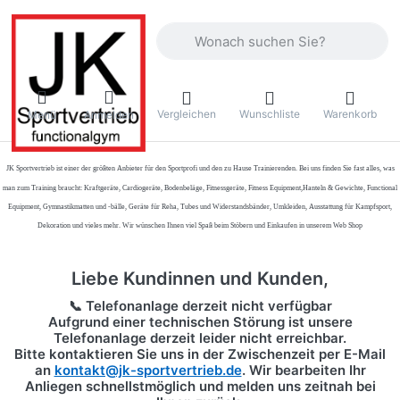
Geben Sie einen Suchbegriff ein. Währ
Vergleichen
Wunschliste
Warenkorb
Menü
Anmelden
JK Sportvertrieb
ist einer der größten Anbieter für den Sportprofi und den zu Hause Trainierenden. Bei uns finden Sie fast alles, was
man zum Training braucht: Kraftgeräte, Cardiogeräte, Bodenbeläge, Fitnessgeräte, Fitness Equipment,Hanteln & Gewichte, Functional
Equipment, Gymnastikmatten und -bälle, Geräte für Reha, Tubes und Widerstandsbänder, Umkleiden, Ausstattung für Kampfsport,
Dekoration und vieles mehr. Wir wünschen Ihnen viel Spaß beim Stöbern und Einkaufen in unserem Web Shop
Liebe Kundinnen und Kunden,
📞 Telefonanlage derzeit nicht verfügbar
Aufgrund einer technischen Störung ist unsere
Telefonanlage derzeit leider nicht erreichbar.
Bitte kontaktieren Sie uns in der Zwischenzeit per
E-Mail
an
kontakt@jk-sportvertrieb.de
. Wir bearbeiten Ihr
Anliegen schnellstmöglich und melden uns zeitnah bei