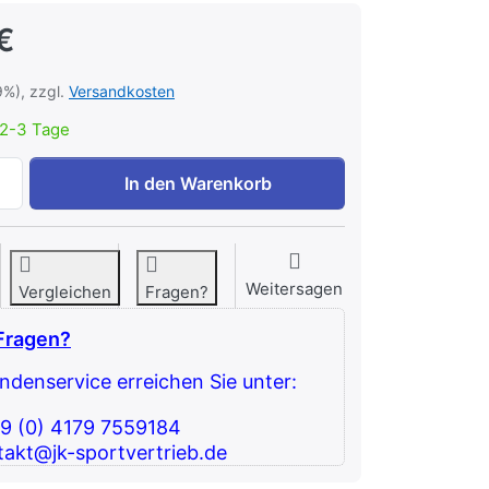
€
9%), zzgl.
Versandkosten
2-3 Tage
HMS Multi Rack Griff Ständer für Trainingszubehör STR33 z
In den Warenkorb
Weitersagen
Vergleichen
Fragen?
Fragen?
denservice erreichen Sie unter:
49 (0) 4179 7559184
takt@jk-sportvertrieb.de