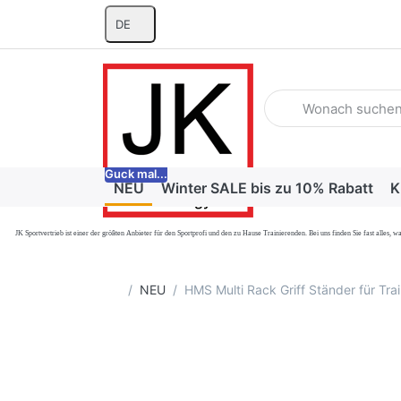
DE
Geben Sie einen Suchb
Guck mal...
NEU
Winter SALE bis zu 10% Rabatt
K
JK Sportvertrieb
ist einer der größten Anbieter für den Sportprofi und den zu Hause Trainierenden. Bei uns finden Sie fast alle
Startseite
NEU
HMS Multi Rack Griff Ständer für Tr