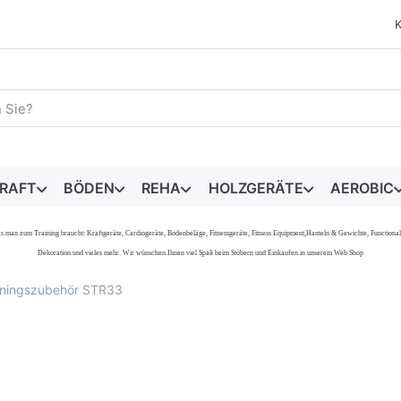
egriff ein. Während Sie tippen, erscheinen automatisch erste 
RAFT
BÖDEN
REHA
HOLZGERÄTE
AEROBIC
s, was man zum Training braucht: Kraftgeräte, Cardiogeräte, Bodenbeläge, Fitnessgeräte, Fitness Equipment,Hanteln & Gewichte, Functi
Dekoration und vieles mehr. Wir wünschen Ihnen viel Spaß beim Stöbern und Einkaufen in unserem Web Shop
ainingszubehör STR33