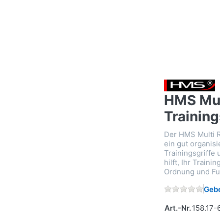
HMS Mult
Trainin
Der HMS Multi Ra
ein gut organisi
Trainingsgriffe 
hilft, Ihr Trainin
Ordnung und Fun
Gebe
Art.-Nr.
158.17-