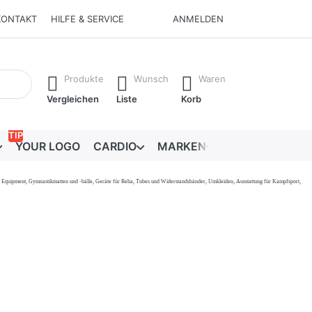
KONTAKT
HILFE & SERVICE
ANMELDEN
Ergebnisse. Drücken Sie die Eingabetaste, um alle Ergebnisse 
Produkte
Wunsch
Waren
Vergleichen
Liste
Korb
TIP
YOUR LOGO
CARDIO
MARKEN
RATGEBER
onal Equipment, Gymnastikmatten und -bälle, Geräte für Reha, Tubes und Widerstandsbänder, Umkleiden, Ausstattung für Kampfsport,