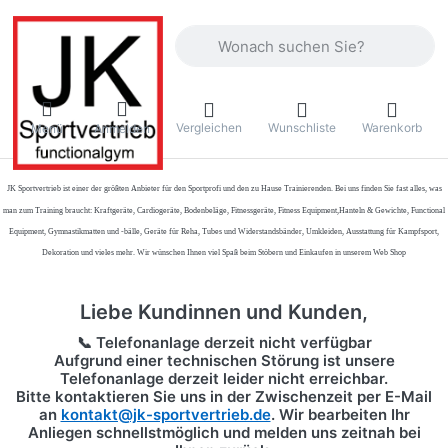
Geben Sie einen Suchbegriff ein. Währ
Vergleichen
Wunschliste
Warenkorb
Menü
Anmelden
JK Sportvertrieb
ist einer der größten Anbieter für den Sportprofi und den zu Hause Trainierenden. Bei uns finden Sie fast alles, was
man zum Training braucht: Kraftgeräte, Cardiogeräte, Bodenbeläge, Fitnessgeräte, Fitness Equipment,Hanteln & Gewichte, Functional
Equipment, Gymnastikmatten und -bälle, Geräte für Reha, Tubes und Widerstandsbänder, Umkleiden, Ausstattung für Kampfsport,
Dekoration und vieles mehr. Wir wünschen Ihnen viel Spaß beim Stöbern und Einkaufen in unserem Web Shop
Liebe Kundinnen und Kunden,
📞 Telefonanlage derzeit nicht verfügbar
Aufgrund einer technischen Störung ist unsere
Telefonanlage derzeit leider nicht erreichbar.
Bitte kontaktieren Sie uns in der Zwischenzeit per
E-Mail
an
kontakt@jk-sportvertrieb.de
. Wir bearbeiten Ihr
Anliegen schnellstmöglich und melden uns zeitnah bei