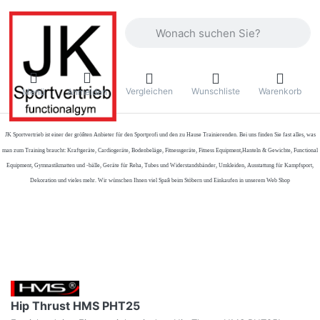
Geben Sie einen Suchbegriff ein. Währ
Vergleichen
Wunschliste
Warenkorb
Menü
Anmelden
JK Sportvertrieb
ist einer der größten Anbieter für den Sportprofi und den zu Hause Trainierenden. Bei uns finden Sie fast alles, was
man zum Training braucht: Kraftgeräte, Cardiogeräte, Bodenbeläge, Fitnessgeräte, Fitness Equipment,Hanteln & Gewichte, Functional
Equipment, Gymnastikmatten und -bälle, Geräte für Reha, Tubes und Widerstandsbänder, Umkleiden, Ausstattung für Kampfsport,
Dekoration und vieles mehr. Wir wünschen Ihnen viel Spaß beim Stöbern und Einkaufen in unserem Web Shop
Hip Thrust HMS PHT25