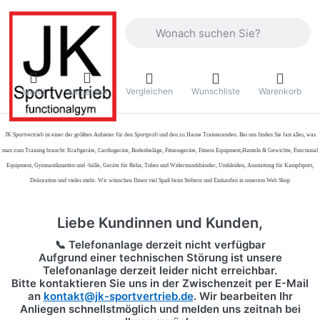
Geben Sie einen Suchbegriff ein. Währ
Vergleichen
Wunschliste
Warenkorb
Menü
Anmelden
JK Sportvertrieb
ist einer der größten Anbieter für den Sportprofi und den zu Hause Trainierenden. Bei uns finden Sie fast alles, was
man zum Training braucht: Kraftgeräte, Cardiogeräte, Bodenbeläge, Fitnessgeräte, Fitness Equipment,Hanteln & Gewichte, Functional
Equipment, Gymnastikmatten und -bälle, Geräte für Reha, Tubes und Widerstandsbänder, Umkleiden, Ausstattung für Kampfsport,
Dekoration und vieles mehr. Wir wünschen Ihnen viel Spaß beim Stöbern und Einkaufen in unserem Web Shop
Liebe Kundinnen und Kunden,
📞 Telefonanlage derzeit nicht verfügbar
Aufgrund einer technischen Störung ist unsere
Telefonanlage derzeit leider nicht erreichbar.
Bitte kontaktieren Sie uns in der Zwischenzeit per
E-Mail
an
kontakt@jk-sportvertrieb.de
. Wir bearbeiten Ihr
Anliegen schnellstmöglich und melden uns zeitnah bei