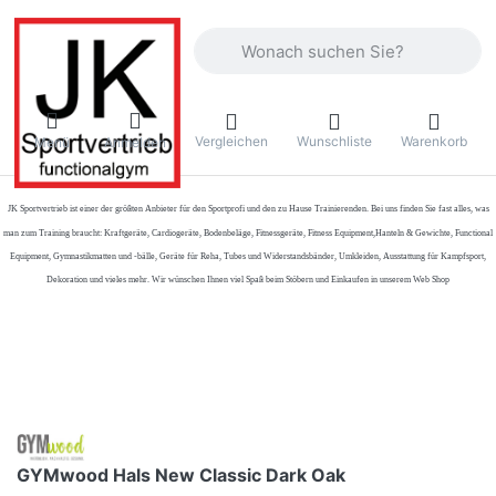
Geben Sie einen Suchbegriff ein. Währ
Vergleichen
Wunschliste
Warenkorb
Menü
Anmelden
JK Sportvertrieb
ist einer der größten Anbieter für den Sportprofi und den zu Hause Trainierenden. Bei uns finden Sie fast alles, was
man zum Training braucht: Kraftgeräte, Cardiogeräte, Bodenbeläge, Fitnessgeräte, Fitness Equipment,Hanteln & Gewichte, Functional
Equipment, Gymnastikmatten und -bälle, Geräte für Reha, Tubes und Widerstandsbänder, Umkleiden, Ausstattung für Kampfsport,
Dekoration und vieles mehr. Wir wünschen Ihnen viel Spaß beim Stöbern und Einkaufen in unserem Web Shop
GYMwood Hals New Classic Dark Oak