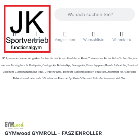
Geben Sie einen Suchbegriff ein. Währ
Vergleichen
Wunschliste
Warenkorb
Menü
Anmelden
JK Sportvertrieb
ist einer der größten Anbieter für den Sportprofi und den zu Hause Trainierenden. Bei uns finden Sie fast alles, was
man zum Training braucht: Kraftgeräte, Cardiogeräte, Bodenbeläge, Fitnessgeräte, Fitness Equipment,Hanteln & Gewichte, Functional
Equipment, Gymnastikmatten und -bälle, Geräte für Reha, Tubes und Widerstandsbänder, Umkleiden, Ausstattung für Kampfsport,
Dekoration und vieles mehr. Wir wünschen Ihnen viel Spaß beim Stöbern und Einkaufen in unserem Web Shop
GYMwood GYMROLL - FASZIENROLLER