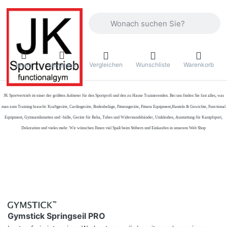
Geben Sie einen Suchbegriff ein. Währ
Vergleichen
Wunschliste
Warenkorb
Menü
Anmelden
JK Sportvertrieb
ist einer der größten Anbieter für den Sportprofi und den zu Hause Trainierenden. Bei uns finden Sie fast alles, was
man zum Training braucht: Kraftgeräte, Cardiogeräte, Bodenbeläge, Fitnessgeräte, Fitness Equipment,Hanteln & Gewichte, Functional
Equipment, Gymnastikmatten und -bälle, Geräte für Reha, Tubes und Widerstandsbänder, Umkleiden, Ausstattung für Kampfsport,
Dekoration und vieles mehr. Wir wünschen Ihnen viel Spaß beim Stöbern und Einkaufen in unserem Web Shop
Gymstick Springseil PRO