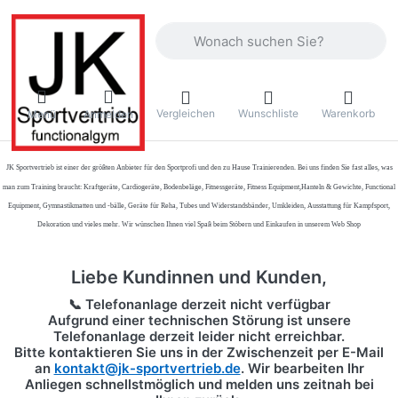
Geben Sie einen Suchbegriff ein. Währ
Vergleichen
Wunschliste
Warenkorb
Menü
Anmelden
JK Sportvertrieb
ist einer der größten Anbieter für den Sportprofi und den zu Hause Trainierenden. Bei uns finden Sie fast alles, was
man zum Training braucht: Kraftgeräte, Cardiogeräte, Bodenbeläge, Fitnessgeräte, Fitness Equipment,Hanteln & Gewichte, Functional
Equipment, Gymnastikmatten und -bälle, Geräte für Reha, Tubes und Widerstandsbänder, Umkleiden, Ausstattung für Kampfsport,
Dekoration und vieles mehr. Wir wünschen Ihnen viel Spaß beim Stöbern und Einkaufen in unserem Web Shop
Liebe Kundinnen und Kunden,
📞 Telefonanlage derzeit nicht verfügbar
Aufgrund einer technischen Störung ist unsere
Telefonanlage derzeit leider nicht erreichbar.
Bitte kontaktieren Sie uns in der Zwischenzeit per
E-Mail
an
kontakt@jk-sportvertrieb.de
. Wir bearbeiten Ihr
Anliegen schnellstmöglich und melden uns zeitnah bei