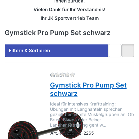
Ihnen zurück.
Vielen Dank für Ihr Verständnis!
Ihr JK Sportvertrieb Team
Gymstick Pro Pump Set schwarz
Filtern & Sortieren
Zu diesem Produkt liegen no
GYMSTICK™
Gymstick Pro Pump Set
schwarz
Ideal für intensives Krafttraining:
Übungen mit Langhanteln sprechen
gezielt bestimmte Muskelgruppen an. Ob
Brust, Bizeps oder Beine:
Langhanteltraining geht w…
Art.-Nr.
255.CS-2265