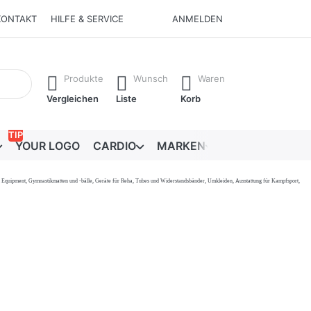
KONTAKT
HILFE & SERVICE
ANMELDEN
Ergebnisse. Drücken Sie die Eingabetaste, um alle Ergebnisse 
Produkte
Wunsch
Waren
Vergleichen
Liste
Korb
TIP
YOUR LOGO
CARDIO
MARKEN
RATGEBER
onal Equipment, Gymnastikmatten und -bälle, Geräte für Reha, Tubes und Widerstandsbänder, Umkleiden, Ausstattung für Kampfsport,