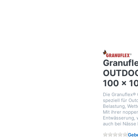
Granufl
OUTDOO
100 x 1
Die Granuflex®
speziell für Ou
Belastung, Wette
Mit ihrer noppen
Entwässerung, w
auch bei Nässe h
Gebe