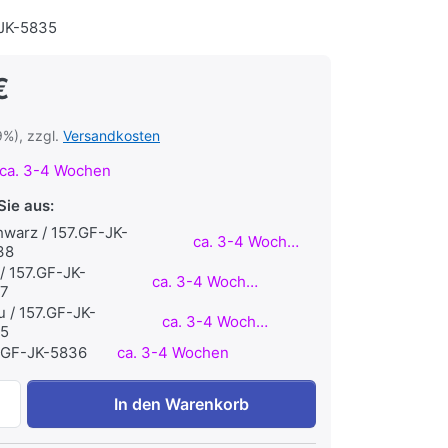
JK-5835
€
9%), zzgl.
Versandkosten
ca. 3-4 Wochen
Sie aus:
warz / 157.GF-JK-
ca. 3-4 Wochen
38
 / 157.GF-JK-
ca. 3-4 Wochen
7
u / 157.GF-JK-
ca. 3-4 Wochen
5
7.GF-JK-5836
ca. 3-4 Wochen
Granuflex® Fitnessboden OUTDOOR XTREME D 43 mm - 100
In den Warenkorb