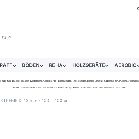
egriff ein. Während Sie tippen, erscheinen automatisch erste 
RAFT
BÖDEN
REHA
HOLZGERÄTE
AEROBIC
s, was man zum Training braucht: Kraftgeräte, Cardiogeräte, Bodenbeläge, Fitnessgeräte, Fitness Equipment,Hanteln & Gewichte, Functi
Dekoration und vieles mehr. Wir wünschen Ihnen viel Spaß beim Stöbern und Einkaufen in unserem Web Shop
 XTREME D 43 mm - 100 x 100 cm