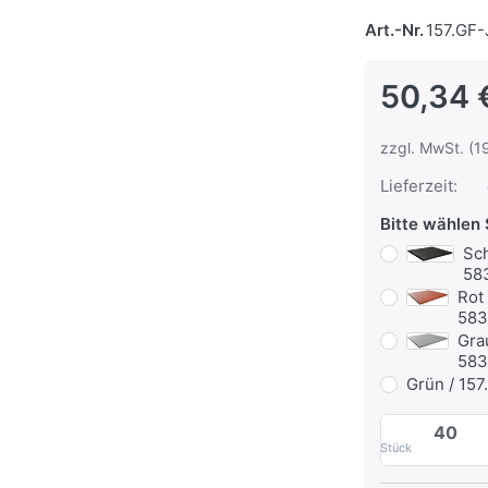
Art.-Nr.
157.GF-
50,34 
zzgl. MwSt. (1
Lieferzeit:
Bitte wählen 
Sch
58
Rot
583
Gra
583
Grün / 15
Stück