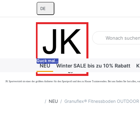
DE
Geben Sie einen Suchb
Guck mal...
NEU
Winter SALE bis zu 10% Rabatt
K
JK Sportvertrieb
ist einer der größten Anbieter für den Sportprofi und den zu Hause Trainierenden. Bei uns finden Sie fast alle
Startseite
NEU
Granuflex® Fitnessboden OUTDOOR