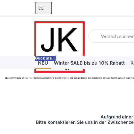
DE
Geben Sie einen Suchb
Guck mal...
NEU
Winter SALE bis zu 10% Rabatt
K
JK Sportvertrieb
ist einer der größten Anbieter für den Sportprofi und den zu Hause Trainierenden. Bei uns finden Sie fast alle
Aufgrund einer 
Bitte kontaktieren Sie uns in der Zwischenze