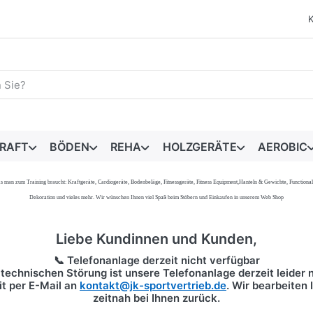
egriff ein. Während Sie tippen, erscheinen automatisch erste 
RAFT
BÖDEN
REHA
HOLZGERÄTE
AEROBIC
s, was man zum Training braucht: Kraftgeräte, Cardiogeräte, Bodenbeläge, Fitnessgeräte, Fitness Equipment,Hanteln & Gewichte, Functi
Dekoration und vieles mehr. Wir wünschen Ihnen viel Spaß beim Stöbern und Einkaufen in unserem Web Shop
Liebe Kundinnen und Kunden,
📞 Telefonanlage derzeit nicht verfügbar
technischen Störung ist unsere Telefonanlage derzeit leider n
it per
E-Mail
an
kontakt@jk-sportvertrieb.de
. Wir bearbeiten
zeitnah bei Ihnen zurück.