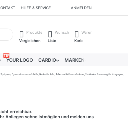
KONTAKT
HILFE & SERVICE
ANMELDEN
Ergebnisse. Drücken Sie die Eingabetaste, um alle Ergebnisse 
Produkte
Wunsch
Waren
Vergleichen
Liste
Korb
TIP
YOUR LOGO
CARDIO
MARKEN
RATGEBER
onal Equipment, Gymnastikmatten und -bälle, Geräte für Reha, Tubes und Widerstandsbänder, Umkleiden, Ausstattung für Kampfsport,
icht erreichbar.
 Ihr Anliegen schnellstmöglich und melden uns