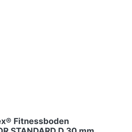
ex® Fitnessboden
R STANDARD D 30 mm