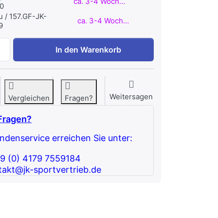
ca. 3-4 Wochen
0
u / 157.GF-JK-
ca. 3-4 Wochen
9
Granuflex® Fitnessboden OUTDOOR STANDARD D 30 mm - 1
In den Warenkorb
Weitersagen
Vergleichen
Fragen?
Fragen?
denservice erreichen Sie unter:
49 (0) 4179 7559184
takt@jk-sportvertrieb.de