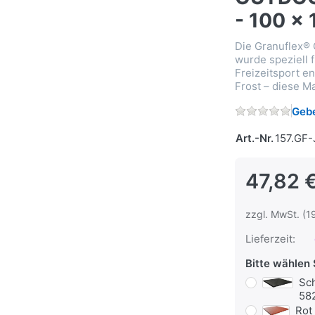
- 100 x
Die Granuflex® 
wurde speziell 
Freizeitsport e
Frost – diese Ma
Gebe
Art.-Nr.
157.GF-
47,82 
zzgl. MwSt. (1
Lieferzeit:
Bitte wählen 
Sch
58
Rot