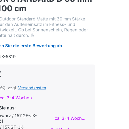
 100 cm
Outdoor Standard Matte mit 30 mm Stärke
für den Außeneinsatz im Fitness- und
ntwickelt. Ob bei Sonnenschein, Regen oder
tte hält durch. 💪
n Sie die erste Bewertung ab
JK-5819
€
9%), zzgl.
Versandkosten
ca. 3-4 Wochen
Sie aus:
warz / 157.GF-JK-
ca. 3-4 Wochen
21
 / 157.GF-JK-