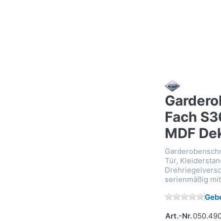
Garderob
Fach S3
MDF Dek
Garderobenschrä
Tür, Kleidersta
Drehriegelversc
serienmäßig mi
Gebe
Art.-Nr.
050.49