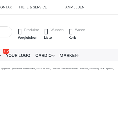
KONTAKT
HILFE & SERVICE
ANMELDEN
Ergebnisse. Drücken Sie die Eingabetaste, um alle Ergebnisse 
Produkte
Wunsch
Waren
Vergleichen
Liste
Korb
TIP
YOUR LOGO
CARDIO
MARKEN
RATGEBER
onal Equipment, Gymnastikmatten und -bälle, Geräte für Reha, Tubes und Widerstandsbänder, Umkleiden, Ausstattung für Kampfsport,