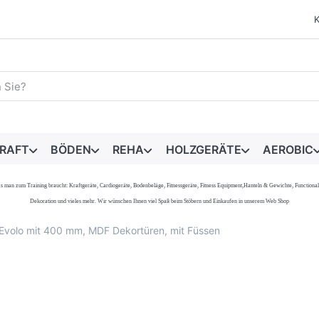
egriff ein. Während Sie tippen, erscheinen automatisch erste 
RAFT
BÖDEN
REHA
HOLZGERÄTE
AEROBIC
s, was man zum Training braucht: Kraftgeräte, Cardiogeräte, Bodenbeläge, Fitnessgeräte, Fitness Equipment,Hanteln & Gewichte, Functi
Dekoration und vieles mehr. Wir wünschen Ihnen viel Spaß beim Stöbern und Einkaufen in unserem Web Shop
 Evolo mit 400 mm, MDF Dekortüren, mit Füssen