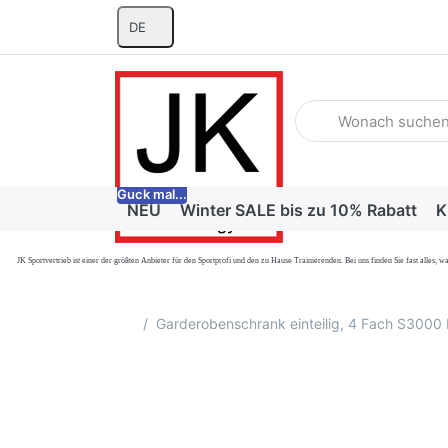
DE
Geben Sie einen Suchb
Guck mal...
NEU
Winter SALE bis zu 10% Rabatt
K
JK Sportvertrieb
ist einer der größten Anbieter für den Sportprofi und den zu Hause Trainierenden. Bei uns finden Sie fast alle
Startseite
Garderobenschrank einteilig, 4 Fach S3000