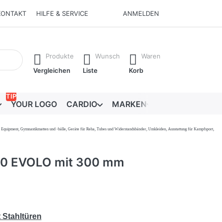
KONTAKT
HILFE & SERVICE
ANMELDEN
Ergebnisse. Drücken Sie die Eingabetaste, um alle Ergebnisse 
Produkte
Wunsch
Waren
Vergleichen
Liste
Korb
TIP
YOUR LOGO
CARDIO
MARKEN
RATGEBER
onal Equipment, Gymnastikmatten und -bälle, Geräte für Reha, Tubes und Widerstandsbänder, Umkleiden, Ausstattung für Kampfsport,
00 EVOLO mit 300 mm
t Stahltüren