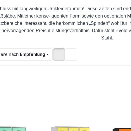
hluss mit langweiligen Umkleideräumen! Diese Zeiten sind endg
ßstäbe. Mit einer konse- quenten Form sowie den optionalen
tzbereiche interessant, die herkömmlichen „Spinden“ wohl für i
 hervorragenden Preis-/Leistungsverhältnis: Dafür steht Evolo v
Stahl.
iere nach
Empfehlung
cken Sie ENTER
Drücken Sie ENTER
Drücken 
r mehr Optionen
für mehr Optionen
für mehr
zu
zu
z
derobenschrank
Garderobenschrank
Garderob
ppelstöckig, 4
doppelstöckig, 6
doppelst
Fächer S3000
Fächer S3000
Fächer
olo mit 300 mm
Evolo mit 300 mm
Evolo mi
teilbreite, mit
Abteilbreite, mit
Abteilbr
Füßen
Füßen
Fü