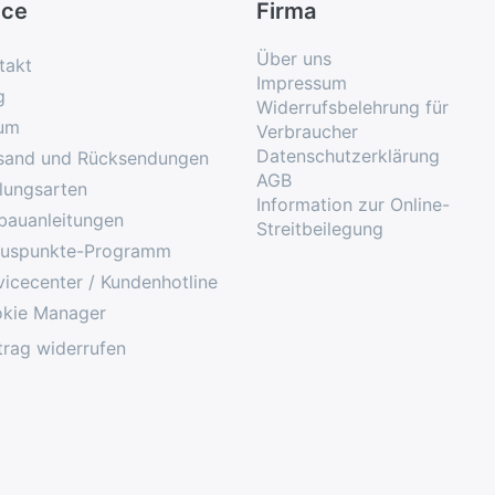
ice
Firma
Über uns
takt
Impressum
g
Widerrufsbelehrung für
um
Verbraucher
Datenschutzerklärung
sand und Rücksendungen
AGB
lungsarten
Information zur Online-
bauanleitungen
Streitbeilegung
uspunkte-Programm
vicecenter / Kundenhotline
kie Manager
trag widerrufen