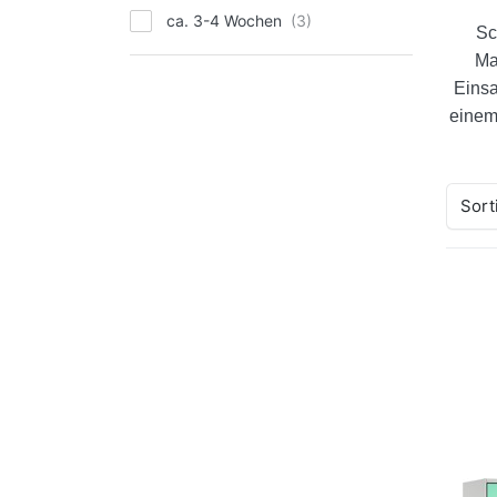
ca. 3-4 Wochen
Sc
Ma
Einsa
einem
Sort
Drü
fü
Gar
do
Ev
Ab