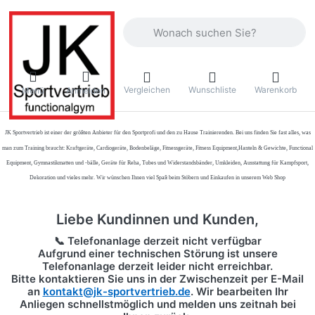
Geben Sie einen Suchbegriff ein. Währ
Vergleichen
Wunschliste
Warenkorb
Menü
Anmelden
JK Sportvertrieb
ist einer der größten Anbieter für den Sportprofi und den zu Hause Trainierenden. Bei uns finden Sie fast alles, was
man zum Training braucht: Kraftgeräte, Cardiogeräte, Bodenbeläge, Fitnessgeräte, Fitness Equipment,Hanteln & Gewichte, Functional
Equipment, Gymnastikmatten und -bälle, Geräte für Reha, Tubes und Widerstandsbänder, Umkleiden, Ausstattung für Kampfsport,
Dekoration und vieles mehr. Wir wünschen Ihnen viel Spaß beim Stöbern und Einkaufen in unserem Web Shop
Liebe Kundinnen und Kunden,
📞 Telefonanlage derzeit nicht verfügbar
Aufgrund einer technischen Störung ist unsere
Telefonanlage derzeit leider nicht erreichbar.
Bitte kontaktieren Sie uns in der Zwischenzeit per
E-Mail
an
kontakt@jk-sportvertrieb.de
. Wir bearbeiten Ihr
Anliegen schnellstmöglich und melden uns zeitnah bei