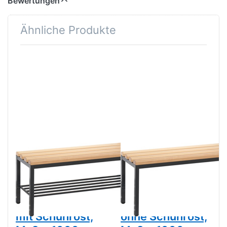
Bewertungen
Ähnliche Produkte
Drücken Sie
Drücken Sie
ENTER für mehr
ENTER für mehr
Optionen zu
Optionen zu
Freistehende
Freistehende
Sitz- und
Sitz- und
Garderobenbank,
Garderobenbank,
mit Schuhrost,
ohne Schuhrost,
Maße: 1000 x
Maße: 1000 x
420 x 353 mm
420 x 353 mm
(Aussenmaß:B x
(Aussenmaß:B x
H x T)
H x T)
Zu diesem Produkt liegen noch keine Bewertungen 
Zu diesem Produkt 
CP MOEBEL
CP MOEBEL
Freistehende
Freistehende
Sitz- und
Sitz- und
Garderobenbank,
Garderobenbank,
mit Schuhrost,
ohne Schuhrost,