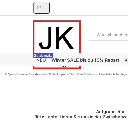
DE
Geben Sie einen Suchb
Guck mal...
NEU
Winter SALE bis zu 10% Rabatt
K
JK Sportvertrieb
ist einer der größten Anbieter für den Sportprofi und den zu Hause Trainierenden. Bei uns finden Sie fast alle
Aufgrund einer 
Bitte kontaktieren Sie uns in der Zwischenze