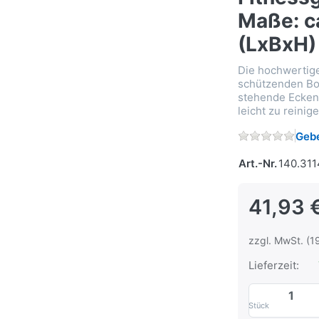
Maße: c
(LxBxH)
Die hochwertige
schützenden Bod
stehende Ecken
leicht zu reinige
Gebe
Art.-Nr.
140.31
41,93 
zzgl. MwSt. (1
Lieferzeit:
Stück