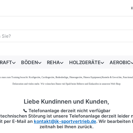
egriff ein. Während Sie tippen, erscheinen automatisch erste 
RAFT
BÖDEN
REHA
HOLZGERÄTE
AEROBIC
s, was man zum Training braucht: Kraftgeräte, Cardiogeräte, Bodenbeläge, Fitnessgeräte, Fitness Equipment,Hanteln & Gewichte, Functi
Dekoration und vieles mehr. Wir wünschen Ihnen viel Spaß beim Stöbern und Einkaufen in unserem Web Shop
Liebe Kundinnen und Kunden,
📞 Telefonanlage derzeit nicht verfügbar
technischen Störung ist unsere Telefonanlage derzeit leider n
it per
E-Mail
an
kontakt@jk-sportvertrieb.de
. Wir bearbeiten
zeitnah bei Ihnen zurück.