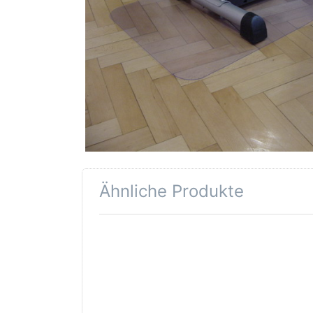
Ähnliche Produkte
Drücken Sie
Drü
ENTER für
EN
mehr
Optionen zu
Opt
Floor Protect
Floo
10,
4, U
Unterlagen f.
Fitnessgeräte,
Fitne