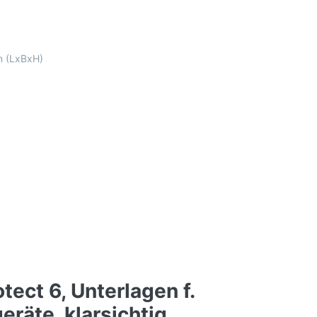
mm (LxBxH)
otect 6, Unterlagen f.
eräte, klarsichtig,