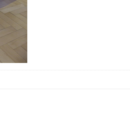
cken Sie
Drücken Sie
TER für
ENTER für
mehr
mehr
ionen zu
Optionen zu
r Protect
Floor Protect
nterlagen
5, Unterlagen
f.
f.
ssgeräte,
Fitnessgeräte,