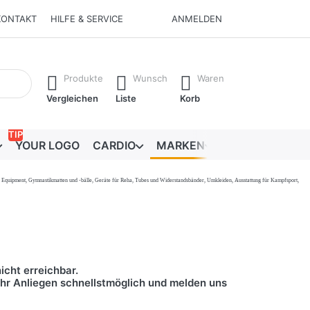
KONTAKT
HILFE & SERVICE
ANMELDEN
Ergebnisse. Drücken Sie die Eingabetaste, um alle Ergebnisse 
Produkte
Wunsch
Waren
Vergleichen
Liste
Korb
TIP
YOUR LOGO
CARDIO
MARKEN
RATGEBER
onal Equipment, Gymnastikmatten und -bälle, Geräte für Reha, Tubes und Widerstandsbänder, Umkleiden, Ausstattung für Kampfsport,
icht erreichbar.
 Ihr Anliegen schnellstmöglich und melden uns