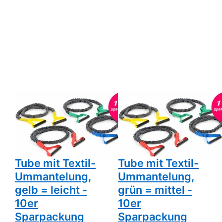
Drücken Sie
Drücken Sie
ENTER für
ENTER für
mehr
mehr
Optionen zu
Optionen zu
Fitness Tube
Fitness Tube
Premium mit
Premium mit
Hülsengriff,
Hülsengriff,
Tube mit
Tube mit
Textil-
Textil-
Ummantelung,
Ummantelung,
gelb = leicht -
grün = mittel
10er
- 10er
Sparpackung
Sparpackung
Zu diesem Produkt liegen noch keine Bewertungen 
Zu diesem Produkt 
JKF FITNESS WINTER SALE
JKF FITNESS WINTER SALE
Fitness Tube
Fitness Tube
Premium mit
Premium mit
Hülsengriff,
Hülsengriff,
Tube mit Textil-
Tube mit Textil-
Ummantelung,
Ummantelung,
gelb = leicht -
grün = mittel -
10er
10er
Sparpackung
Sparpackung