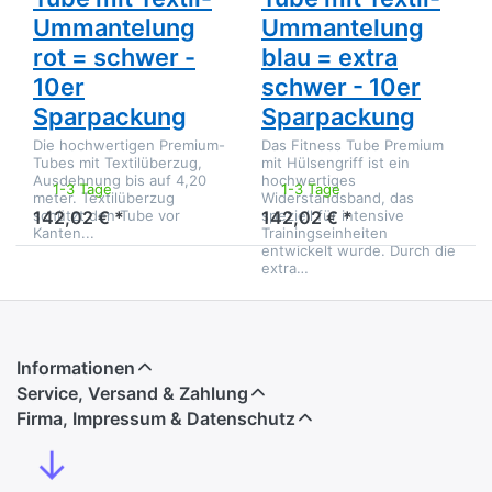
Ummantelung
Ummantelung
rot = schwer -
blau = extra
10er
schwer - 10er
Sparpackung
Sparpackung
Die hochwertigen Premium-
Das Fitness Tube Premium
Tubes mit Textilüberzug,
mit Hülsengriff ist ein
Ausdehnung bis auf 4,20
hochwertiges
1-3 Tage
1-3 Tage
meter. Textilüberzug
Widerstandsband, das
schützt den Tube vor
speziell für intensive
142,02 € *
142,02 € *
Kanten...
Trainingseinheiten
entwickelt wurde. Durch die
extra…
Informationen
Service, Versand & Zahlung
Firma, Impressum & Datenschutz
↓