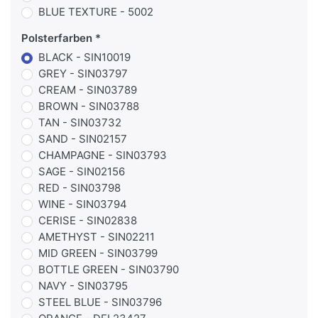
BLUE TEXTURE - 5002
Polsterfarben
BLACK - SIN10019
GREY - SIN03797
CREAM - SIN03789
BROWN - SIN03788
TAN - SIN03732
SAND - SIN02157
CHAMPAGNE - SIN03793
SAGE - SIN02156
RED - SIN03798
WINE - SIN03794
CERISE - SIN02838
AMETHYST - SIN02211
MID GREEN - SIN03799
BOTTLE GREEN - SIN03790
NAVY - SIN03795
STEEL BLUE - SIN03796