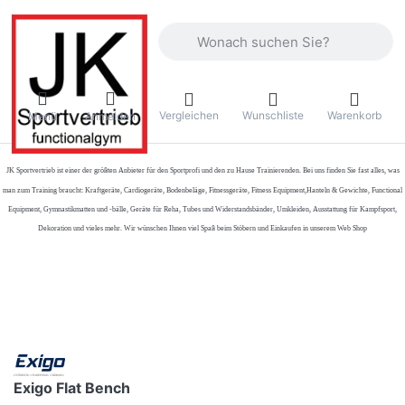
Geben Sie einen Suchbegriff ein. Währ
Vergleichen
Wunschliste
Warenkorb
Menü
Anmelden
JK Sportvertrieb
ist einer der größten Anbieter für den Sportprofi und den zu Hause Trainierenden. Bei uns finden Sie fast alles, was
man zum Training braucht: Kraftgeräte, Cardiogeräte, Bodenbeläge, Fitnessgeräte, Fitness Equipment,Hanteln & Gewichte, Functional
Equipment, Gymnastikmatten und -bälle, Geräte für Reha, Tubes und Widerstandsbänder, Umkleiden, Ausstattung für Kampfsport,
Dekoration und vieles mehr. Wir wünschen Ihnen viel Spaß beim Stöbern und Einkaufen in unserem Web Shop
Exigo Flat Bench