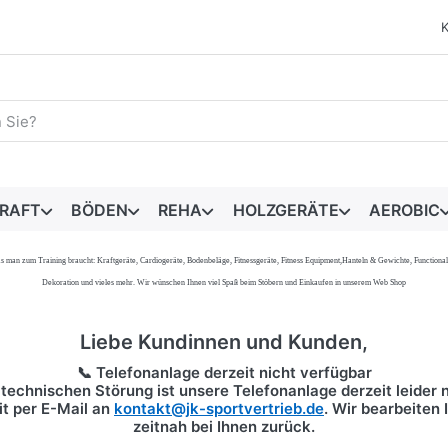
egriff ein. Während Sie tippen, erscheinen automatisch erste 
RAFT
BÖDEN
REHA
HOLZGERÄTE
AEROBIC
s, was man zum Training braucht: Kraftgeräte, Cardiogeräte, Bodenbeläge, Fitnessgeräte, Fitness Equipment,Hanteln & Gewichte, Functi
Dekoration und vieles mehr. Wir wünschen Ihnen viel Spaß beim Stöbern und Einkaufen in unserem Web Shop
Liebe Kundinnen und Kunden,
📞 Telefonanlage derzeit nicht verfügbar
technischen Störung ist unsere Telefonanlage derzeit leider n
it per
E-Mail
an
kontakt@jk-sportvertrieb.de
. Wir bearbeiten
zeitnah bei Ihnen zurück.