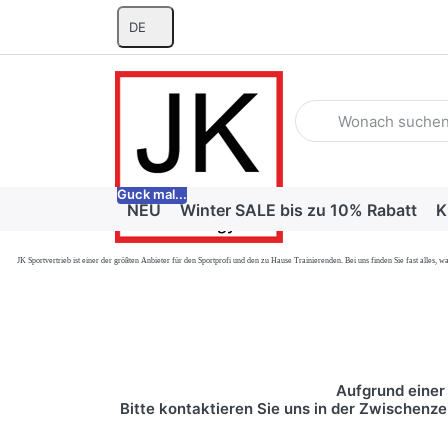
DE
Geben Sie einen Suchb
Guck mal...
NEU
Winter SALE bis zu 10% Rabatt
K
JK Sportvertrieb
ist einer der größten Anbieter für den Sportprofi und den zu Hause Trainierenden. Bei uns finden Sie fast alle
Aufgrund einer 
Bitte kontaktieren Sie uns in der Zwischenze