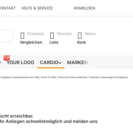
KONTAKT
HILFE & SERVICE
ANMELDEN
Ergebnisse. Drücken Sie die Eingabetaste, um alle Ergebnisse 
Produkte
Wunsch
Waren
Vergleichen
Liste
Korb
TIP
YOUR LOGO
CARDIO
MARKEN
RATGEBER
onal Equipment, Gymnastikmatten und -bälle, Geräte für Reha, Tubes und Widerstandsbänder, Umkleiden, Ausstattung für Kampfsport,
icht erreichbar.
 Ihr Anliegen schnellstmöglich und melden uns