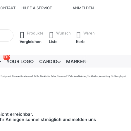
KONTAKT
HILFE & SERVICE
ANMELDEN
Ergebnisse. Drücken Sie die Eingabetaste, um alle Ergebnisse 
Produkte
Wunsch
Waren
Vergleichen
Liste
Korb
TIP
YOUR LOGO
CARDIO
MARKEN
RATGEBER
onal Equipment, Gymnastikmatten und -bälle, Geräte für Reha, Tubes und Widerstandsbänder, Umkleiden, Ausstattung für Kampfsport,
icht erreichbar.
 Ihr Anliegen schnellstmöglich und melden uns