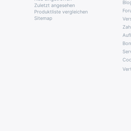
Blo
Zuletzt angesehen
For
Produktliste vergleichen
Sitemap
Ver
Zah
Auf
Bon
Ser
Coo
Ver