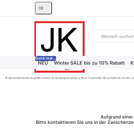
DE
Geben Sie einen Suchb
Guck mal...
NEU
Winter SALE bis zu 10% Rabatt
K
JK Sportvertrieb
ist einer der größten Anbieter für den Sportprofi und den zu Hause Trainierenden. Bei uns finden Sie fast alle
Aufgrund einer 
Bitte kontaktieren Sie uns in der Zwischenze