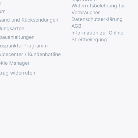
g
Widerrufsbelehrung für
um
Verbraucher
Datenschutzerklärung
sand und Rücksendungen
AGB
lungsarten
Information zur Online-
bauanleitungen
Streitbeilegung
uspunkte-Programm
vicecenter / Kundenhotline
kie Manager
trag widerrufen