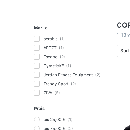
CO
Marke
Marke
Suche
1-13
v
aerobis
ARTZT
Sort
Escape
Gymstick™
Jordan Fitness Equipment
Dr
E
Trendy Sport
Op
ZIVA
PO
BA
Preis
Preis
bis 25,00 €
bis 75,00 €