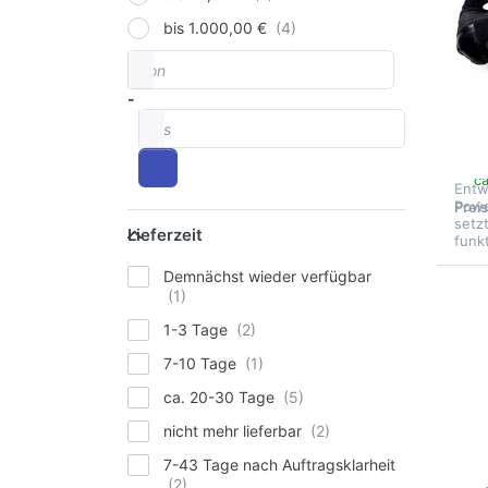
ZIVA
bis 1.000,00 €
ZI
von
Preisspanne
P
-
BA
bis
Der 
wurd
mit 
c
Entw
Powe
Prei
Lieferzeit
setz
Lieferzeit
funk
Demnächst wieder verfügbar
D
1-3 Tage
me
7-10 Tage
PE
PO
ca. 20-30 Tage
B
nicht mehr lieferbar
7-43 Tage nach Auftragsklarheit