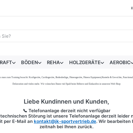
egriff ein. Während Sie tippen, erscheinen automatisch erste 
RAFT
BÖDEN
REHA
HOLZGERÄTE
AEROBIC
s, was man zum Training braucht: Kraftgeräte, Cardiogeräte, Bodenbeläge, Fitnessgeräte, Fitness Equipment,Hanteln & Gewichte, Functi
Dekoration und vieles mehr. Wir wünschen Ihnen viel Spaß beim Stöbern und Einkaufen in unserem Web Shop
Liebe Kundinnen und Kunden,
📞 Telefonanlage derzeit nicht verfügbar
technischen Störung ist unsere Telefonanlage derzeit leider n
it per
E-Mail
an
kontakt@jk-sportvertrieb.de
. Wir bearbeiten
zeitnah bei Ihnen zurück.