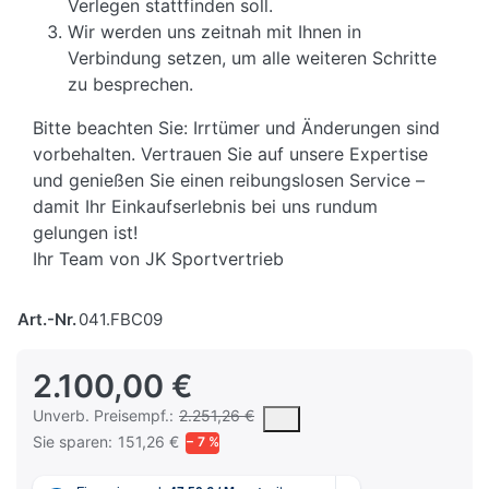
Verlegen stattfinden soll.
Wir werden uns zeitnah mit Ihnen in
Verbindung setzen, um alle weiteren Schritte
zu besprechen.
Bitte beachten Sie: Irrtümer und Änderungen sind
vorbehalten. Vertrauen Sie auf unsere Expertise
und genießen Sie einen reibungslosen Service –
damit Ihr Einkaufserlebnis bei uns rundum
gelungen ist!
Ihr Team von JK Sportvertrieb
Art.-Nr.
041.FBC09
2.100,00 €
Die UVP ist der vorgeschlagene oder empfohlene Verkaufspreis e
Unverb. Preisempf.:
2.251,26 €
Sie sparen:
151,26 €
− 7 %