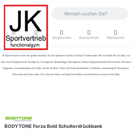
Geben Sie einen Suchbegriff ein. Währ
Vergleichen
Wunschliste
Warenkorb
Menü
Anmelden
JK Sportvertrieb
ist einer der größten Anbieter für den Sportprofi und den zu Hause Trainierenden. Bei uns finden Sie fast alles, was
man zum Training braucht: Kraftgeräte, Cardiogeräte, Bodenbeläge, Fitnessgeräte, Fitness Equipment,Hanteln & Gewichte, Functional
Equipment, Gymnastikmatten und -bälle, Geräte für Reha, Tubes und Widerstandsbänder, Umkleiden, Ausstattung für Kampfsport,
Dekoration und vieles mehr. Wir wünschen Ihnen viel Spaß beim Stöbern und Einkaufen in unserem Web Shop
BODYTONE Forza Bold Schulterdrückbank