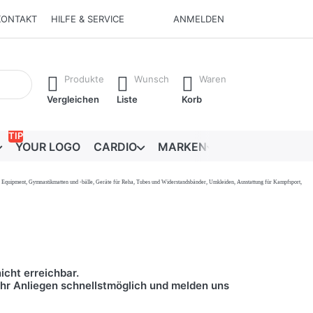
KONTAKT
HILFE & SERVICE
ANMELDEN
Ergebnisse. Drücken Sie die Eingabetaste, um alle Ergebnisse 
Produkte
Wunsch
Waren
Vergleichen
Liste
Korb
TIP
YOUR LOGO
CARDIO
MARKEN
RATGEBER
onal Equipment, Gymnastikmatten und -bälle, Geräte für Reha, Tubes und Widerstandsbänder, Umkleiden, Ausstattung für Kampfsport,
icht erreichbar.
 Ihr Anliegen schnellstmöglich und melden uns