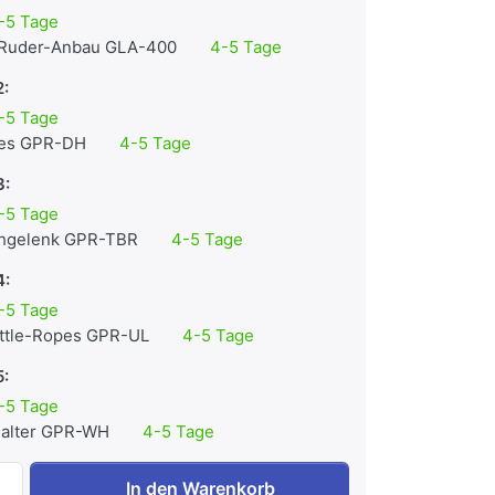
-5 Tage
 Ruder-Anbau GLA-400
4-5 Tage
2:
-5 Tage
les GPR-DH
4-5 Tage
3:
-5 Tage
hgelenk GPR-TBR
4-5 Tage
4:
-5 Tage
attle-Ropes GPR-UL
4-5 Tage
5:
-5 Tage
alter GPR-WH
4-5 Tage
Body-Solid Power-Rack GPR-400 Studio zu 671,43 €, Meng
In den Warenkorb