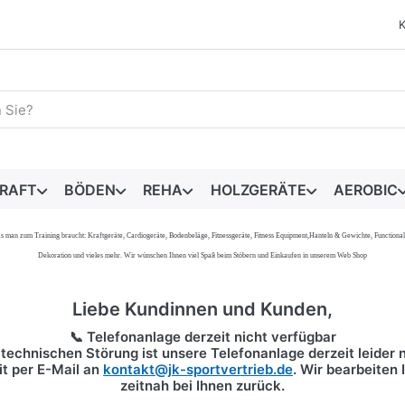
egriff ein. Während Sie tippen, erscheinen automatisch erste 
RAFT
BÖDEN
REHA
HOLZGERÄTE
AEROBIC
s, was man zum Training braucht: Kraftgeräte, Cardiogeräte, Bodenbeläge, Fitnessgeräte, Fitness Equipment,Hanteln & Gewichte, Functi
Dekoration und vieles mehr. Wir wünschen Ihnen viel Spaß beim Stöbern und Einkaufen in unserem Web Shop
Liebe Kundinnen und Kunden,
📞 Telefonanlage derzeit nicht verfügbar
technischen Störung ist unsere Telefonanlage derzeit leider n
it per
E-Mail
an
kontakt@jk-sportvertrieb.de
. Wir bearbeiten
zeitnah bei Ihnen zurück.