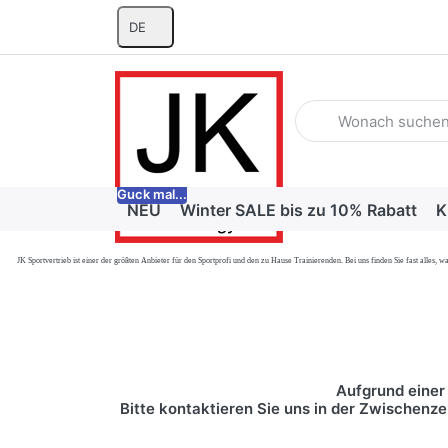
DE
Geben Sie einen Suchb
Guck mal...
NEU
Winter SALE bis zu 10% Rabatt
K
JK Sportvertrieb
ist einer der größten Anbieter für den Sportprofi und den zu Hause Trainierenden. Bei uns finden Sie fast alle
Aufgrund einer 
Bitte kontaktieren Sie uns in der Zwischenze