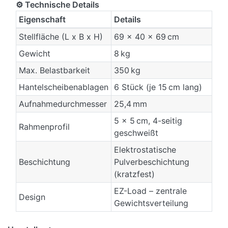
⚙️ Technische Details
Eigenschaft
Details
Stellfläche (L x B x H)
69 x 40 x 69 cm
Gewicht
8 kg
Max. Belastbarkeit
350 kg
Hantelscheibenablagen
6 Stück (je 15 cm lang)
Aufnahmedurchmesser
25,4 mm
5 x 5 cm, 4-seitig
Rahmenprofil
geschweißt
Elektrostatische
Beschichtung
Pulverbeschichtung
(kratzfest)
EZ-Load – zentrale
Design
Gewichtsverteilung