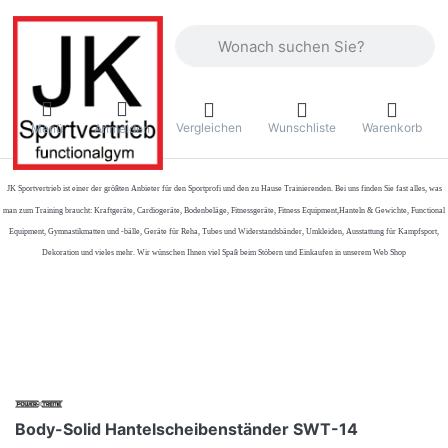
Geben Sie einen Suchbegriff ein. Währ
Vergleichen
Wunschliste
Warenkorb
Menü
Anmelden
JK Sportvertrieb
ist einer der größten Anbieter für den Sportprofi und den zu Hause Trainierenden. Bei uns finden Sie fast alles, was
man zum Training braucht: Kraftgeräte, Cardiogeräte, Bodenbeläge, Fitnessgeräte, Fitness Equipment,Hanteln & Gewichte, Functional
Equipment, Gymnastikmatten und -bälle, Geräte für Reha, Tubes und Widerstandsbänder, Umkleiden, Ausstattung für Kampfsport,
Dekoration und vieles mehr. Wir wünschen Ihnen viel Spaß beim Stöbern und Einkaufen in unserem Web Shop
Body-Solid Hantelscheibenständer SWT-14