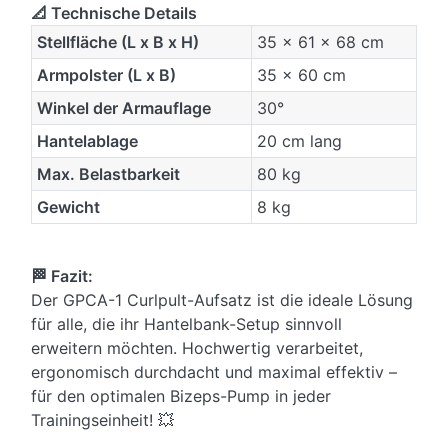
📐 Technische Details
Stellfläche (L x B x H)
35 x 61 x 68 cm
Armpolster (L x B)
35 x 60 cm
Winkel der Armauflage
30°
Hantelablage
20 cm lang
Max. Belastbarkeit
80 kg
Gewicht
8 kg
🏁 Fazit:
Der GPCA-1 Curlpult-Aufsatz ist die ideale Lösung
für alle, die ihr Hantelbank-Setup sinnvoll
erweitern möchten. Hochwertig verarbeitet,
ergonomisch durchdacht und maximal effektiv –
für den optimalen Bizeps-Pump in jeder
Trainingseinheit! 💥