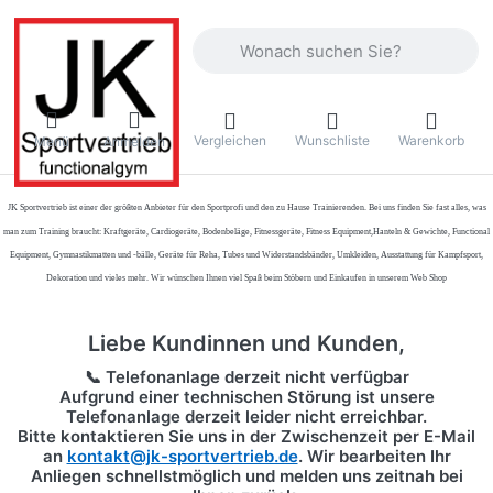
Geben Sie einen Suchbegriff ein. Währ
Vergleichen
Wunschliste
Warenkorb
Menü
Anmelden
JK Sportvertrieb
ist einer der größten Anbieter für den Sportprofi und den zu Hause Trainierenden. Bei uns finden Sie fast alles, was
man zum Training braucht: Kraftgeräte, Cardiogeräte, Bodenbeläge, Fitnessgeräte, Fitness Equipment,Hanteln & Gewichte, Functional
Equipment, Gymnastikmatten und -bälle, Geräte für Reha, Tubes und Widerstandsbänder, Umkleiden, Ausstattung für Kampfsport,
Dekoration und vieles mehr. Wir wünschen Ihnen viel Spaß beim Stöbern und Einkaufen in unserem Web Shop
Liebe Kundinnen und Kunden,
📞 Telefonanlage derzeit nicht verfügbar
Aufgrund einer technischen Störung ist unsere
Telefonanlage derzeit leider nicht erreichbar.
Bitte kontaktieren Sie uns in der Zwischenzeit per
E-Mail
an
kontakt@jk-sportvertrieb.de
. Wir bearbeiten Ihr
Anliegen schnellstmöglich und melden uns zeitnah bei