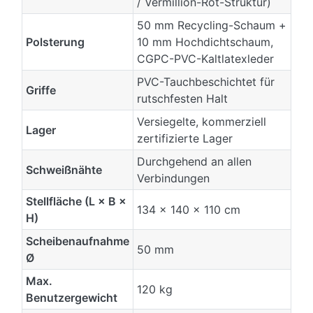
/ Vermillion-Rot-Struktur)
50 mm Recycling-Schaum +
Polsterung
10 mm Hochdichtschaum,
CGPC-PVC-Kaltlatexleder
PVC-Tauchbeschichtet für
Griffe
rutschfesten Halt
Versiegelte, kommerziell
Lager
zertifizierte Lager
Durchgehend an allen
Schweißnähte
Verbindungen
Stellfläche (L × B ×
134 × 140 × 110 cm
H)
Scheibenaufnahme
50 mm
Ø
Max.
120 kg
Benutzergewicht