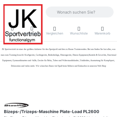
Geben Sie einen Suchbegriff ein. Währ
Vergleichen
Wunschliste
Warenkorb
Menü
Anmelden
JK Sportvertrieb
ist einer der größten Anbieter für den Sportprofi und den zu Hause Trainierenden. Bei uns finden Sie fast alles, was
man zum Training braucht: Kraftgeräte, Cardiogeräte, Bodenbeläge, Fitnessgeräte, Fitness Equipment,Hanteln & Gewichte, Functional
Equipment, Gymnastikmatten und -bälle, Geräte für Reha, Tubes und Widerstandsbänder, Umkleiden, Ausstattung für Kampfsport,
Dekoration und vieles mehr. Wir wünschen Ihnen viel Spaß beim Stöbern und Einkaufen in unserem Web Shop
Bizeps-/Trizeps-Maschine Plate-Load PL2600