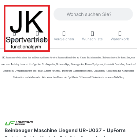
Geben Sie einen Suchbegriff ein. Währ
Vergleichen
Wunschliste
Warenkorb
Menü
Anmelden
JK Sportvertrieb
ist einer der größten Anbieter für den Sportprofi und den zu Hause Trainierenden. Bei uns finden Sie fast alles, was
man zum Training braucht: Kraftgeräte, Cardiogeräte, Bodenbeläge, Fitnessgeräte, Fitness Equipment,Hanteln & Gewichte, Functional
Equipment, Gymnastikmatten und -bälle, Geräte für Reha, Tubes und Widerstandsbänder, Umkleiden, Ausstattung für Kampfsport,
Dekoration und vieles mehr. Wir wünschen Ihnen viel Spaß beim Stöbern und Einkaufen in unserem Web Shop
Beinbeuger Maschine Liegend UR-U037 - UpForm