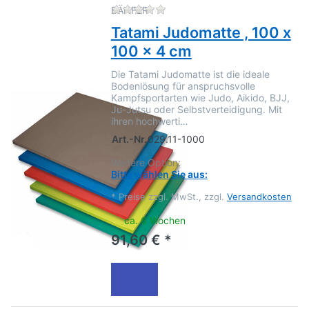
Zu diesem Produkt liegen no
BÄNFER
Tatami Judomatte , 100 x
100 x 4 cm
Die Tatami Judomatte ist die ideale
Bodenlösung für anspruchsvolle
Kampfsportarten wie Judo, Aikido, BJJ,
Ju-Jutsu oder Selbstverteidigung. Mit
ihren hochwerti…
Art.-Nr.
029.11-1000
Weitere Option:
Bitte wählen Sie aus:
*
Preise zzgl. MwSt., zzgl.
Versandkosten
ca. 6 Wochen
91,60 € *