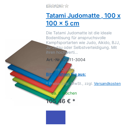
Zu diesem Produkt liegen no
BÄNFER
Tatami Judomatte , 100 x
100 x 5 cm
Die Tatami Judomatte ist die ideale
Bodenlösung für anspruchsvolle
Kampfsportarten wie Judo, Aikido, BJJ,
Ju-Jutsu oder Selbstverteidigung. Mit
ihren hochwerti…
Art.-Nr.
029.11-3004
Weitere Option:
Bitte wählen Sie aus:
*
Preise zzgl. MwSt., zzgl.
Versandkosten
ca. 6 Wochen
105,46 € *