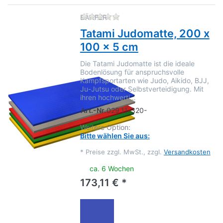
Zu diesem Produkt liegen no
BÄNFER
Tatami Judomatte, 200 x
100 x 5 cm
Die Tatami Judomatte ist die ideale
Bodenlösung für anspruchsvolle
Kampfsportarten wie Judo, Aikido, BJJ,
Ju-Jutsu oder Selbstverteidigung. Mit
ihren hochwerti…
Art.-Nr.
029.11-320-
Weitere Option:
Bitte wählen Sie aus:
*
Preise zzgl. MwSt., zzgl.
Versandkosten
ca. 6 Wochen
173,11 € *