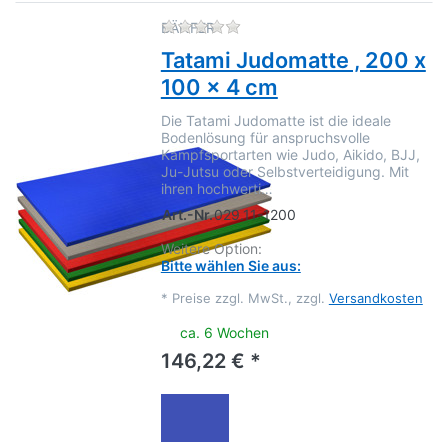
Zu diesem Produkt liegen no
BÄNFER
Tatami Judomatte , 200 x
100 x 4 cm
Die Tatami Judomatte ist die ideale
Bodenlösung für anspruchsvolle
Kampfsportarten wie Judo, Aikido, BJJ,
Ju-Jutsu oder Selbstverteidigung. Mit
ihren hochwerti…
Art.-Nr.
029.11-1200
Weitere Option:
Bitte wählen Sie aus:
*
Preise zzgl. MwSt., zzgl.
Versandkosten
ca. 6 Wochen
146,22 € *