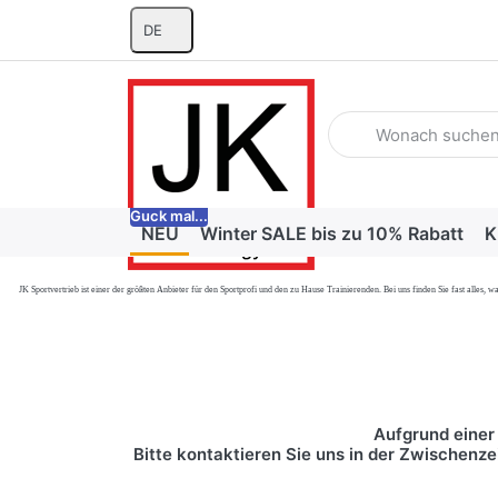
DE
Geben Sie einen Suchb
Guck mal...
NEU
Winter SALE bis zu 10% Rabatt
K
JK Sportvertrieb
ist einer der größten Anbieter für den Sportprofi und den zu Hause Trainierenden. Bei uns finden Sie fast alle
Aufgrund einer 
Bitte kontaktieren Sie uns in der Zwischenze