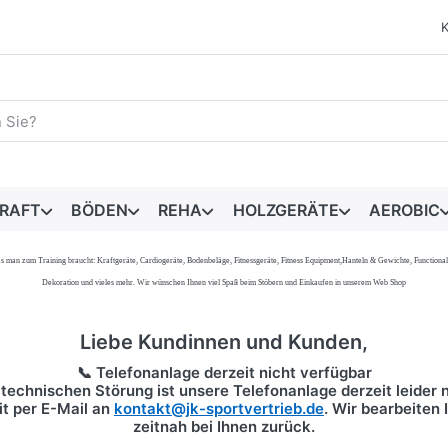
egriff ein. Während Sie tippen, erscheinen automatisch erste 
RAFT
BÖDEN
REHA
HOLZGERÄTE
AEROBIC
s, was man zum Training braucht: Kraftgeräte, Cardiogeräte, Bodenbeläge, Fitnessgeräte, Fitness Equipment,Hanteln & Gewichte, Functi
Dekoration und vieles mehr. Wir wünschen Ihnen viel Spaß beim Stöbern und Einkaufen in unserem Web Shop
Liebe Kundinnen und Kunden,
📞 Telefonanlage derzeit nicht verfügbar
technischen Störung ist unsere Telefonanlage derzeit leider n
it per
E-Mail
an
kontakt@jk-sportvertrieb.de
. Wir bearbeiten
zeitnah bei Ihnen zurück.