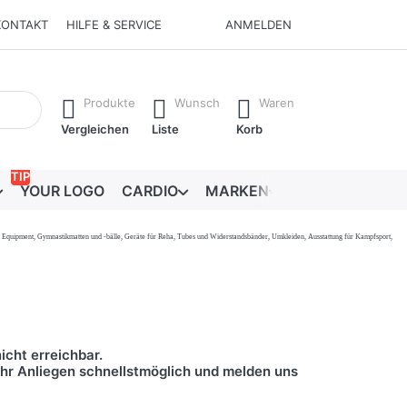
KONTAKT
HILFE & SERVICE
ANMELDEN
Ergebnisse. Drücken Sie die Eingabetaste, um alle Ergebnisse 
Produkte
Wunsch
Waren
Vergleichen
Liste
Korb
TIP
YOUR LOGO
CARDIO
MARKEN
RATGEBER
onal Equipment, Gymnastikmatten und -bälle, Geräte für Reha, Tubes und Widerstandsbänder, Umkleiden, Ausstattung für Kampfsport,
icht erreichbar.
 Ihr Anliegen schnellstmöglich und melden uns