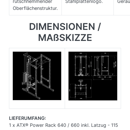
rutschhemmender
Stahlplattenlogo.
Geräu
Oberflächenstruktur.
DIMENSIONEN /
MAßSKIZZE
LIEFERUMFANG:
1 x ATX® Power Rack 640 / 660 inkl. Latzug - 115