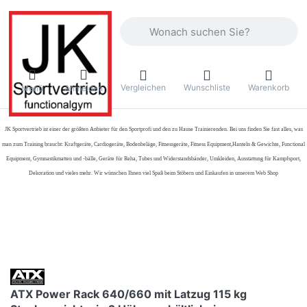
Geben Sie einen Suchbegriff ein. Währ
Vergleichen
Wunschliste
Warenkorb
Menü
Anmelden
JK Sportvertrieb
ist einer der größten Anbieter für den Sportprofi und den zu Hause Trainierenden. Bei uns finden Sie fast alles, was
man zum Training braucht: Kraftgeräte, Cardiogeräte, Bodenbeläge, Fitnessgeräte, Fitness Equipment,Hanteln & Gewichte, Functional
Equipment, Gymnastikmatten und -bälle, Geräte für Reha, Tubes und Widerstandsbänder, Umkleiden, Ausstattung für Kampfsport,
Dekoration und vieles mehr. Wir wünschen Ihnen viel Spaß beim Stöbern und Einkaufen in unserem Web Shop
ATX Power Rack 640/660 mit Latzug 115 kg