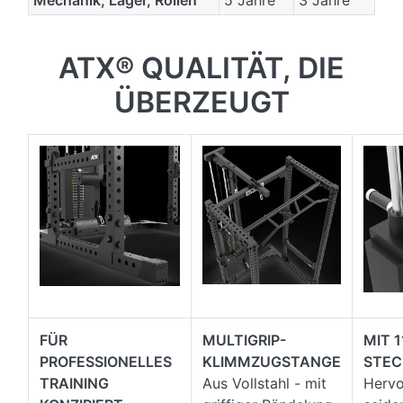
Mechanik, Lager, Rollen
5 Jahre
3 Jahre
ATX® QUALITÄT, DIE
ÜBERZEUGT
FÜR
MULTIGRIP-
MIT 1
PROFESSIONELLES
KLIMMZUGSTANGE
STEC
TRAINING
Aus Vollstahl - mit
Hervo