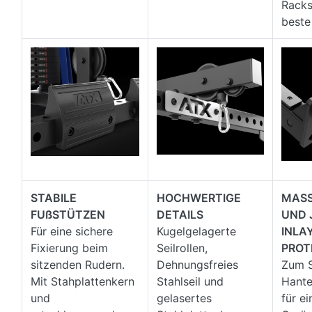
Racks
beste 
STABILE
HOCHWERTIGE
MASS
FUßSTÜTZEN
DETAILS
UND 
Für eine sichere
Kugelgelagerte
INLA
Fixierung beim
Seilrollen,
PROT
sitzenden Rudern.
Dehnungsfreies
Zum S
Mit Stahplattenkern
Stahlseil und
Hante
und
gelasertes
für e