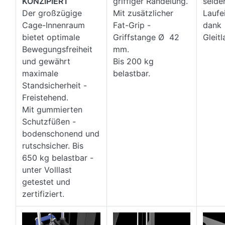
KONZIPIERT
griffiger Rändelung.
seide
Der großzügige
Mit zusätzlicher
Laufe
Cage-Innenraum
Fat-Grip -
dank
bietet optimale
Griffstange Ø 42
Gleit
Bewegungsfreiheit
mm.
und gewährt
Bis 200 kg
maximale
belastbar.
Standsicherheit -
Freistehend.
Mit gummierten
Schutzfüßen -
bodenschonend und
rutschsicher. Bis
650 kg belastbar -
unter Volllast
getestet und
zertifiziert.