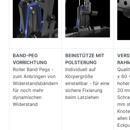
BAND-PEG
BEINSTÜTZE MIT
VERS
VORRICHTUNG
POLSTERUNG
RAH
Roller Band Pegs -
Individuell auf
Quali
zum Anbringen von
Körpergröße
x 60 
Widerstandsbändern
einstellbar - für eine
hoher
für noch mehr
sichere Fixierung
20 mm
dynamischen
beim Latziehen
Schra
Widerstand
mm s
Knote
allen
Eckpu