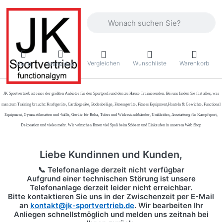
Geben Sie einen Suchbegriff ein. Währ
Vergleichen
Wunschliste
Warenkorb
Menü
Anmelden
JK Sportvertrieb
ist einer der größten Anbieter für den Sportprofi und den zu Hause Trainierenden. Bei uns finden Sie fast alles, was
man zum Training braucht: Kraftgeräte, Cardiogeräte, Bodenbeläge, Fitnessgeräte, Fitness Equipment,Hanteln & Gewichte, Functional
Equipment, Gymnastikmatten und -bälle, Geräte für Reha, Tubes und Widerstandsbänder, Umkleiden, Ausstattung für Kampfsport,
Dekoration und vieles mehr. Wir wünschen Ihnen viel Spaß beim Stöbern und Einkaufen in unserem Web Shop
Liebe Kundinnen und Kunden,
📞 Telefonanlage derzeit nicht verfügbar
Aufgrund einer technischen Störung ist unsere
Telefonanlage derzeit leider nicht erreichbar.
Bitte kontaktieren Sie uns in der Zwischenzeit per
E-Mail
an
kontakt@jk-sportvertrieb.de
. Wir bearbeiten Ihr
Anliegen schnellstmöglich und melden uns zeitnah bei