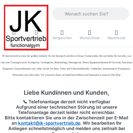
Geben Sie einen Suchbegriff ein. Währ
Vergleichen
Wunschliste
Warenkorb
Menü
Anmelden
JK Sportvertrieb
ist einer der größten Anbieter für den Sportprofi und den zu Hause Trainierenden. Bei uns finden Sie fast alles, was
man zum Training braucht: Kraftgeräte, Cardiogeräte, Bodenbeläge, Fitnessgeräte, Fitness Equipment,Hanteln & Gewichte, Functional
Equipment, Gymnastikmatten und -bälle, Geräte für Reha, Tubes und Widerstandsbänder, Umkleiden, Ausstattung für Kampfsport,
Dekoration und vieles mehr. Wir wünschen Ihnen viel Spaß beim Stöbern und Einkaufen in unserem Web Shop
Liebe Kundinnen und Kunden,
📞 Telefonanlage derzeit nicht verfügbar
Aufgrund einer technischen Störung ist unsere
Telefonanlage derzeit leider nicht erreichbar.
Bitte kontaktieren Sie uns in der Zwischenzeit per
E-Mail
an
kontakt@jk-sportvertrieb.de
. Wir bearbeiten Ihr
Anliegen schnellstmöglich und melden uns zeitnah bei