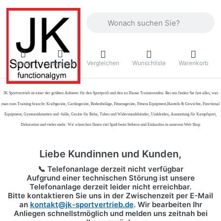
Geben Sie einen Suchbegriff ein. Währ
Vergleichen
Wunschliste
Warenkorb
Menü
Anmelden
JK Sportvertrieb
ist einer der größten Anbieter für den Sportprofi und den zu Hause Trainierenden. Bei uns finden Sie fast alles, was
man zum Training braucht: Kraftgeräte, Cardiogeräte, Bodenbeläge, Fitnessgeräte, Fitness Equipment,Hanteln & Gewichte, Functional
Equipment, Gymnastikmatten und -bälle, Geräte für Reha, Tubes und Widerstandsbänder, Umkleiden, Ausstattung für Kampfsport,
Dekoration und vieles mehr. Wir wünschen Ihnen viel Spaß beim Stöbern und Einkaufen in unserem Web Shop
Liebe Kundinnen und Kunden,
📞 Telefonanlage derzeit nicht verfügbar
Aufgrund einer technischen Störung ist unsere
Telefonanlage derzeit leider nicht erreichbar.
Bitte kontaktieren Sie uns in der Zwischenzeit per
E-Mail
an
kontakt@jk-sportvertrieb.de
. Wir bearbeiten Ihr
Anliegen schnellstmöglich und melden uns zeitnah bei