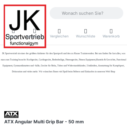
Geben Sie einen Suchbegriff ein. Währ
Vergleichen
Wunschliste
Warenkorb
Menü
Anmelden
JK Sportvertrieb
ist einer der größten Anbieter für den Sportprofi und den zu Hause Trainierenden. Bei uns finden Sie fast alles, was
man zum Training braucht: Kraftgeräte, Cardiogeräte, Bodenbeläge, Fitnessgeräte, Fitness Equipment,Hanteln & Gewichte, Functional
Equipment, Gymnastikmatten und -bälle, Geräte für Reha, Tubes und Widerstandsbänder, Umkleiden, Ausstattung für Kampfsport,
Dekoration und vieles mehr. Wir wünschen Ihnen viel Spaß beim Stöbern und Einkaufen in unserem Web Shop
ATX Angular Multi Grip Bar - 50 mm