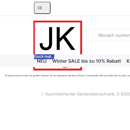
DE
Geben Sie einen Suchb
Guck mal...
NEU
Winter SALE bis zu 10% Rabatt
K
JK Sportvertrieb
ist einer der größten Anbieter für den Sportprofi und den zu Hause Trainierenden. Bei uns finden Sie fast alle
Startseite
Asymmetrischer Garderobenschrank, S 6000 