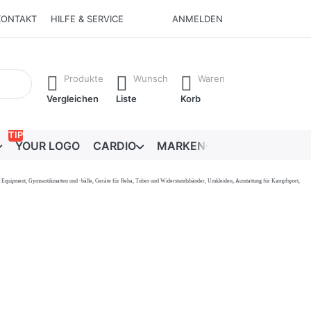
KONTAKT
HILFE & SERVICE
ANMELDEN
Ergebnisse. Drücken Sie die Eingabetaste, um alle Ergebnisse 
Produkte
Wunsch
Waren
Vergleichen
Liste
Korb
TIP
YOUR LOGO
CARDIO
MARKEN
RATGEBER
onal Equipment, Gymnastikmatten und -bälle, Geräte für Reha, Tubes und Widerstandsbänder, Umkleiden, Ausstattung für Kampfsport,