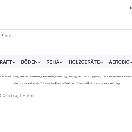
egriff ein. Während Sie tippen, erscheinen automatisch erste 
RAFT
BÖDEN
REHA
HOLZGERÄTE
AEROBIC
s, was man zum Training braucht: Kraftgeräte, Cardiogeräte, Bodenbeläge, Fitnessgeräte, Fitness Equipment,Hanteln & Gewichte, Functi
Dekoration und vieles mehr. Wir wünschen Ihnen viel Spaß beim Stöbern und Einkaufen in unserem Web Shop
Cambio, 1 Abteil