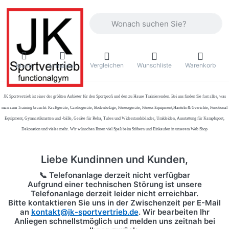
Geben Sie einen Suchbegriff ein. Währ
Vergleichen
Wunschliste
Warenkorb
Menü
Anmelden
JK Sportvertrieb
ist einer der größten Anbieter für den Sportprofi und den zu Hause Trainierenden. Bei uns finden Sie fast alles, was
man zum Training braucht: Kraftgeräte, Cardiogeräte, Bodenbeläge, Fitnessgeräte, Fitness Equipment,Hanteln & Gewichte, Functional
Equipment, Gymnastikmatten und -bälle, Geräte für Reha, Tubes und Widerstandsbänder, Umkleiden, Ausstattung für Kampfsport,
Dekoration und vieles mehr. Wir wünschen Ihnen viel Spaß beim Stöbern und Einkaufen in unserem Web Shop
Liebe Kundinnen und Kunden,
📞 Telefonanlage derzeit nicht verfügbar
Aufgrund einer technischen Störung ist unsere
Telefonanlage derzeit leider nicht erreichbar.
Bitte kontaktieren Sie uns in der Zwischenzeit per
E-Mail
an
kontakt@jk-sportvertrieb.de
. Wir bearbeiten Ihr
Anliegen schnellstmöglich und melden uns zeitnah bei