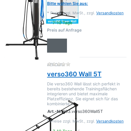
Bitte wählen Sie aus:
*
Preise zzgl. MwSt., zzgl.
Versandkosten
7-10 Tage
Preis auf Anfrage
Zu diesem Produkt liegen no
AEROBIS
verso360 Wall 5T
Die verso360 Wall lässt sich perfekt in
bereits bestehende Trainingsflächen
integrieren und bietet maximale
Platzeffizienz. Sie eignet sich für das
kombinierte…
Art.-Nr.
003.verso360Wall5T
*
Preise zzgl. MwSt., zzgl.
Versandkosten