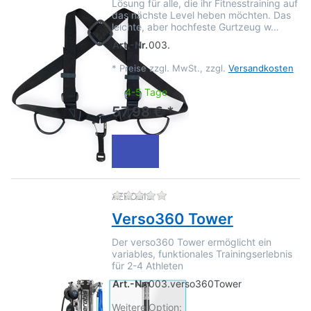
Lösung für alle, die ihr Fitnesstraining auf
das nächste Level heben möchten. Das
leichte, aber hochfeste Gurtzeug w…
Art.-Nr.
003.
*
Preise zzgl. MwSt., zzgl.
Versandkosten
4-5 Tage
57,98 € *
Zu diesem Produkt liegen no
AEROBIS
Verso360 Tower
Der verso360 Tower ermöglicht ein
variables, funktionales Trainingserlebnis
für 2-4 Athleten
Art.-Nr.
003.verso360Tower
Weitere Option: