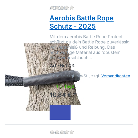
Zu diesem Produkt liegen no
AEROBIS
Aerobis Battle Rope
Schutz - 2025
Mit dem aerobis Battle Rope Protect
schützt du dein Battle Rope zuverlässig
vor Verschleiß und Reibung. Das
hochwertige Material aus robustem
Feuerwehrschlauch…
Art.-Nr.
003.
*
Preise zzgl. MwSt., zzgl.
Versandkosten
4-5 Tage
10,84 € *
Zu diesem Produkt liegen no
AEROBIS