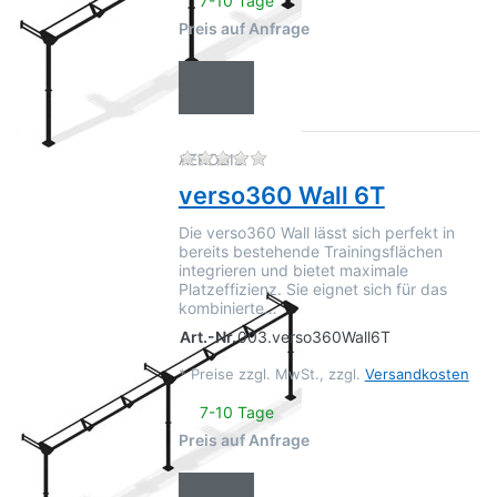
7-10 Tage
Preis auf Anfrage
Zu diesem Produkt liegen no
AEROBIS
verso360 Wall 6T
Die verso360 Wall lässt sich perfekt in
bereits bestehende Trainingsflächen
integrieren und bietet maximale
Platzeffizienz. Sie eignet sich für das
kombinierte…
Art.-Nr.
003.verso360Wall6T
*
Preise zzgl. MwSt., zzgl.
Versandkosten
7-10 Tage
Preis auf Anfrage