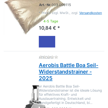
Art.-Nr.
003.000115
*
Preise zzgl. MwSt., zzgl.
Versandkosten
4-5 Tage
10,84 € *
Zu diesem Produkt liegen no
AEROBIS
Aerobis Battle Boa Seil-
Widerstandstrainer -
2025
er Aerobis Battle Boa Seil-
Widerstandstrainer ist die ideale Lösung
für effektives Kraft- und
Ausdauertraining. Entwickelt und
handgefertigt in Deutschland, bi…