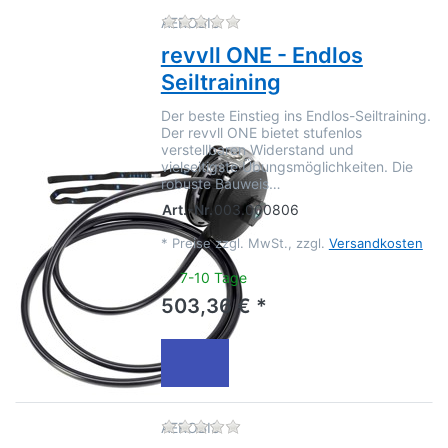
Zu diesem Produkt liegen no
AEROBIS
revvll ONE - Endlos
Seiltraining
Der beste Einstieg ins Endlos-Seiltraining.
Der revvll ONE bietet stufenlos
verstellbaren Widerstand und
vielseitigste Übungsmöglichkeiten. Die
robuste Bauweis…
Art.-Nr.
003.000806
*
Preise zzgl. MwSt., zzgl.
Versandkosten
7-10 Tage
503,36 € *
Zu diesem Produkt liegen no
AEROBIS