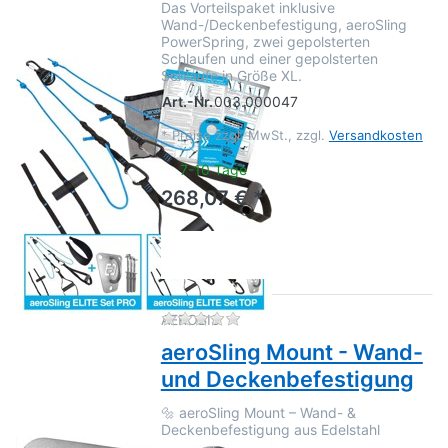
Das Vorteilspaket inklusive
Wand-/Deckenbefestigung, aeroSling
PowerSpring, zwei gepolsterten
Schlaufen und einer gepolsterten
Schlaufe in Größe XL.
Art.-Nr.
003.000047
*
Preise zzgl. MwSt., zzgl.
Versandkosten
7-10 Tage
268,07 € *
Zu diesem Produkt liegen no
AEROBIS
aeroSling Mount - Wand-
und Deckenbefestigung
🔩 aeroSling Mount – Wand- &
Deckenbefestigung aus Edelstahl