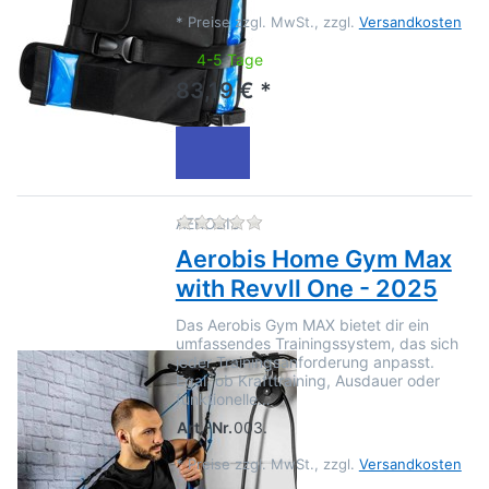
*
Preise zzgl. MwSt., zzgl.
Versandkosten
4-5 Tage
83,19 € *
Zu diesem Produkt liegen no
AEROBIS
Aerobis Home Gym Max
with Revvll One - 2025
Das Aerobis Gym MAX bietet dir ein
umfassendes Trainingssystem, das sich
jeder Trainingsanforderung anpasst.
Egal, ob Krafttraining, Ausdauer oder
funktionelle…
Art.-Nr.
003.
*
Preise zzgl. MwSt., zzgl.
Versandkosten