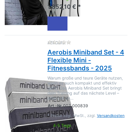
1.852,10 € *
Zu diesem Produkt liegen no
AEROBIS
Aerobis Miniband Set - 4
Flexible Mini -
Fitnessbands - 2025
Warum große und teure Geräte nutzen,
wenn es auch kompakt und effektiv
geht? Das Aerobis Miniband Set bringt
dein Training auf das nächste Level –
jederzeit un…
Art.-Nr.
003.000839
*
Preise zzgl. MwSt., zzgl.
Versandkosten
4-5 Tage