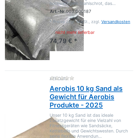
hochwertigem Stahlschrot, das…
Art.-Nr.
003.000187
*
Preise zzgl. MwSt., zzgl.
Versandkosten
nicht mehr lieferbar
74,79 € *
Zu diesem Produkt liegen no
AEROBIS
Aerobis 10 kg Sand als
Gewicht für Aerobis
Produkte - 2025
Unser 10 kg Sand ist das ideale
Zusatzgewicht für eine Vielzahl von
Fitnessgeräten wie Sandsäcke,
Kettlebells und Gewichtswesten. Durch
seine flexible Anwendun…