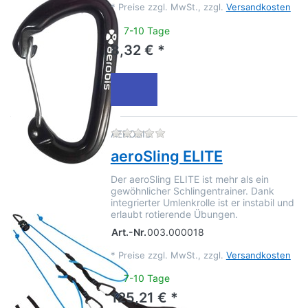
*
Preise zzgl. MwSt., zzgl.
Versandkosten
7-10 Tage
8,32 € *
Zu diesem Produkt liegen no
AEROBIS
aeroSling ELITE
Der aeroSling ELITE ist mehr als ein
gewöhnlicher Schlingentrainer. Dank
integrierter Umlenkrolle ist er instabil und
erlaubt rotierende Übungen.
Art.-Nr.
003.000018
*
Preise zzgl. MwSt., zzgl.
Versandkosten
7-10 Tage
125,21 € *