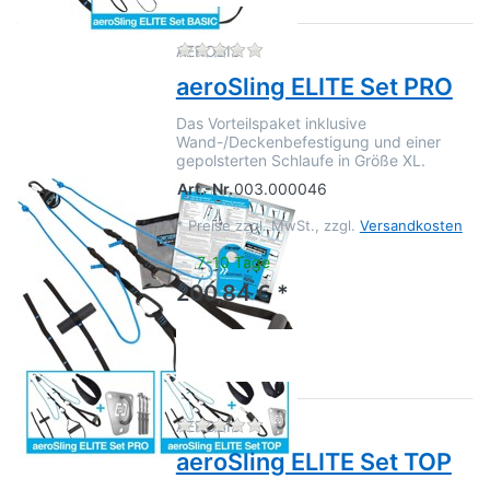
Zu diesem Produkt liegen no
AEROBIS
aeroSling ELITE Set PRO
Das Vorteilspaket inklusive
Wand-/Deckenbefestigung und einer
gepolsterten Schlaufe in Größe XL.
Art.-Nr.
003.000046
*
Preise zzgl. MwSt., zzgl.
Versandkosten
7-10 Tage
200,84 € *
Zu diesem Produkt liegen no
AEROBIS
aeroSling ELITE Set TOP