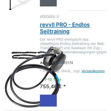
Zu diesem Produkt liegen no
AEROBIS
revvll PRO - Endlos
Seiltraining
Der revvll PRO ermöglicht das
vielseitigste Endlos Seiltraining der Welt.
Trainiere Kraft und Ausdauer mit Zug-,
Druck- und Rotationsbewegungen gegen
6 einstel…
Art.-Nr.
003.000174
*
Preise zzgl. MwSt., zzgl.
Versandkosten
7-10 Tage
755,46 € *