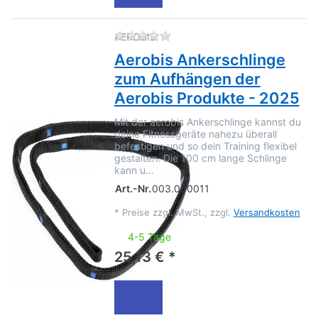
Zu diesem Produkt liegen no
AEROBIS
Aerobis Ankerschlinge
zum Aufhängen der
Aerobis Produkte - 2025
Mit der aerobis Ankerschlinge kannst du
deine Fitnessgeräte nahezu überall
befestigen und so dein Training flexibel
gestalten. Die 100 cm lange Schlinge
kann u…
Art.-Nr.
003.000011
*
Preise zzgl. MwSt., zzgl.
Versandkosten
4-5 Tage
25,13 € *