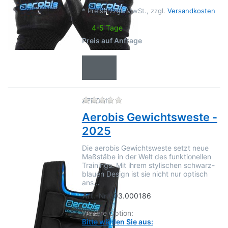
*
Preise zzgl. MwSt., zzgl.
Versandkosten
4-5 Tage
Preis auf Anfrage
Zu diesem Produkt liegen no
AEROBIS
Aerobis Gewichtsweste -
2025
Die aerobis Gewichtsweste setzt neue
Maßstäbe in der Welt des funktionellen
Trainings. Mit ihrem stylischen schwarz-
blauen Design ist sie nicht nur optisch
ans…
Art.-Nr.
003.000186
Weitere Option:
Bitte wählen Sie aus: