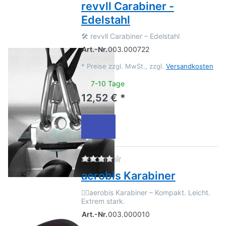
revvll Carabiner -
Edelstahl
🛠️ revvll Carabiner – Edelstahl
Art.-Nr.
003.000722
*
Preise zzgl. MwSt., zzgl.
Versandkosten
7-10 Tage
12,52 € *
Zu diesem Produkt liegen no
AEROBIS
aerobis Karabiner
🧗‍♂️aerobis Karabiner – Kompakt. Leicht.
Extrem stark.
Art.-Nr.
003.000010