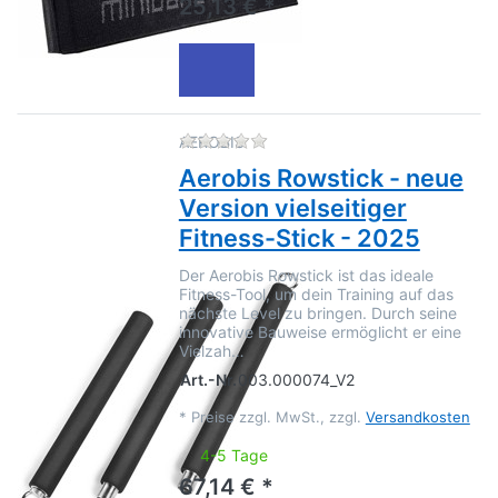
25,13 € *
Zu diesem Produkt liegen no
AEROBIS
Aerobis Rowstick - neue
Version vielseitiger
Fitness-Stick - 2025
Der Aerobis Rowstick ist das ideale
Fitness-Tool, um dein Training auf das
nächste Level zu bringen. Durch seine
innovative Bauweise ermöglicht er eine
Vielzah…
Art.-Nr.
003.000074_V2
*
Preise zzgl. MwSt., zzgl.
Versandkosten
4-5 Tage
67,14 € *