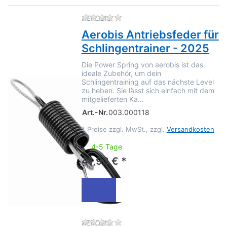
Zu diesem Produkt liegen no
AEROBIS
Aerobis Antriebsfeder für
Schlingentrainer - 2025
Die Power Spring von aerobis ist das
ideale Zubehör, um dein
Schlingentraining auf das nächste Level
zu heben. Sie lässt sich einfach mit dem
mitgelieferten Ka…
Art.-Nr.
003.000118
*
Preise zzgl. MwSt., zzgl.
Versandkosten
4-5 Tage
41,93 € *
Zu diesem Produkt liegen no
AEROBIS