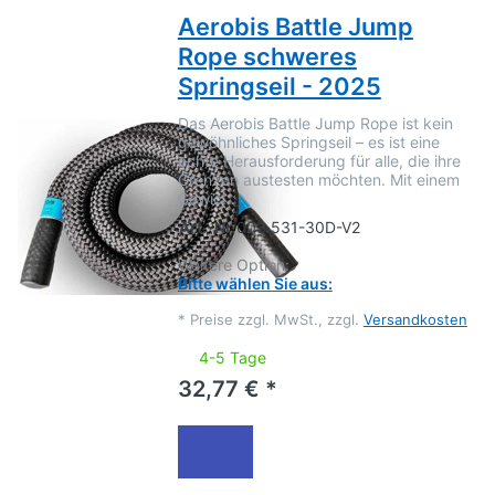
Aerobis Battle Jump
Rope schweres
Springseil - 2025
Das Aerobis Battle Jump Rope ist kein
gewöhnliches Springseil – es ist eine
echte Herausforderung für alle, die ihre
Grenzen austesten möchten. Mit einem
Gewic…
Art.-Nr.
003.531-30D-V2
Weitere Option:
Bitte wählen Sie aus:
*
Preise zzgl. MwSt., zzgl.
Versandkosten
4-5 Tage
32,77 € *