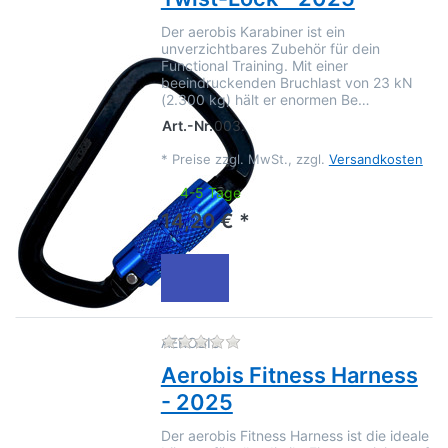
Der aerobis Karabiner ist ein
unverzichtbares Zubehör für dein
Functional Training. Mit einer
beeindruckenden Bruchlast von 23 kN
(2.300 kg) hält er enormen Be…
Art.-Nr.
003.
*
Preise zzgl. MwSt., zzgl.
Versandkosten
4-5 Tage
14,20 € *
Zu diesem Produkt liegen no
AEROBIS
Aerobis Fitness Harness
- 2025
Der aerobis Fitness Harness ist die ideale