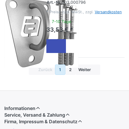
Art.-Nr.
003.000796
*
Preise zzgl. MwSt., zzgl.
Versandkosten
7-10 Tage
33,53 € *
Zurück
1
2
Weiter
Informationen
Service, Versand & Zahlung
Firma, Impressum & Datenschutz