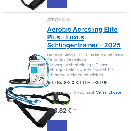
Zu diesem Produkt liegen no
AEROBIS
Aerobis Aerosling Elite
Plus - Luxus
Schlingentrainer - 2025
Der aeroSling ELITE Plus ist die nächste
Stufe des intensiven
Körpergewichtstrainings. Dieser
Schlingentrainer wurde speziell für
erfahrene Athleten entwickelt…
Art.-Nr.
003.000141-V2-RBLUE
*
Preise zzgl. MwSt., zzgl.
Versandkosten
4-5 Tage
158,82 € *