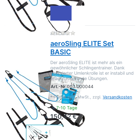
Zu diesem Produkt liegen no
AEROBIS
aeroSling ELITE Set
BASIC
Der aeroSling ELITE ist mehr als ein
gewöhnlicher Schlingentrainer. Dank
integrierter Umlenkrolle ist er instabil und
erlaubt rotierende Übungen.
Art.-Nr.
003.000044
*
Preise zzgl. MwSt., zzgl.
Versandkosten
7-10 Tage
150,42 € *