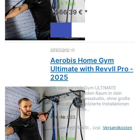
4-5 Tage
1.566,39 € *
Zu diesem Produkt liegen no
AEROBIS
Aerobis Home Gym
Ultimate with Revvll Pro -
2025
Mit dem aerobis Gym ULTIMATE
verwandelst du jeden Raum in dein
persönliches Fitnessstudio, ohne große
Geräte oder komplizierte Installationen
zu benötigen. Die…
Art.-Nr.
003.
*
Preise zzgl. MwSt., zzgl.
Versandkosten
4-5 Tage