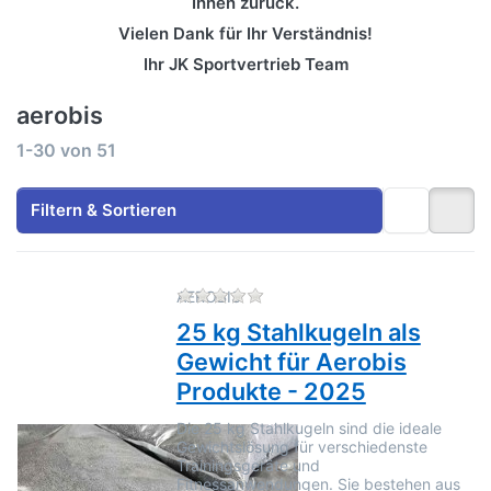
Ihnen zurück.
Vielen Dank für Ihr Verständnis!
Ihr JK Sportvertrieb Team
aerobis
Suchergebnisse:
1-30
von
51
Filtern & Sortieren
Zu diesem Produkt liegen no
AEROBIS
25 kg Stahlkugeln als
Gewicht für Aerobis
Produkte - 2025
Die 25 kg Stahlkugeln sind die ideale
Gewichtslösung für verschiedenste
Trainingsgeräte und
Fitnessanwendungen. Sie bestehen aus