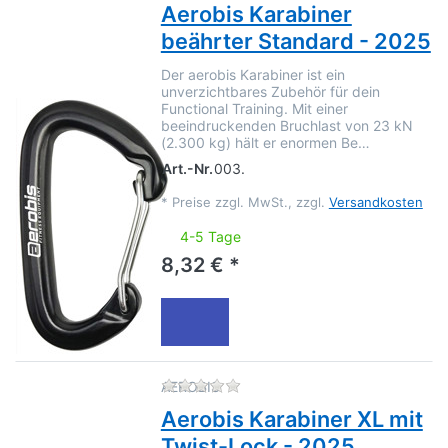
Aerobis Karabiner
beährter Standard - 2025
Der aerobis Karabiner ist ein
unverzichtbares Zubehör für dein
Functional Training. Mit einer
beeindruckenden Bruchlast von 23 kN
(2.300 kg) hält er enormen Be…
Art.-Nr.
003.
*
Preise zzgl. MwSt., zzgl.
Versandkosten
4-5 Tage
8,32 € *
Zu diesem Produkt liegen no
AEROBIS
Aerobis Karabiner XL mit
Twist-Lock - 2025