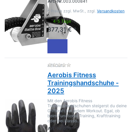
Art.-Nr.
003.000841
*
Preise zzgl. MwSt., zzgl.
Versandkosten
4-5 Tage
377,31 € *
Zu diesem Produkt liegen no
AEROBIS
Aerobis Fitness
Trainingshandschuhe -
2025
Mit den Aerobis Fitness
Trainingshandschuhen steigerst du deine
Griffkraft bei jedem Workout. Egal, ob
beim Functional Training, Krafttraining
oder bei klassis…
Art.-Nr.
003.