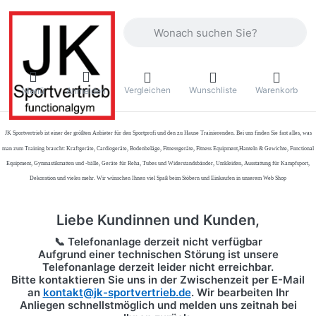
Geben Sie einen Suchbegriff ein. Währ
Vergleichen
Wunschliste
Warenkorb
Menü
Anmelden
JK Sportvertrieb
ist einer der größten Anbieter für den Sportprofi und den zu Hause Trainierenden. Bei uns finden Sie fast alles, was
man zum Training braucht: Kraftgeräte, Cardiogeräte, Bodenbeläge, Fitnessgeräte, Fitness Equipment,Hanteln & Gewichte, Functional
Equipment, Gymnastikmatten und -bälle, Geräte für Reha, Tubes und Widerstandsbänder, Umkleiden, Ausstattung für Kampfsport,
Dekoration und vieles mehr. Wir wünschen Ihnen viel Spaß beim Stöbern und Einkaufen in unserem Web Shop
Liebe Kundinnen und Kunden,
📞 Telefonanlage derzeit nicht verfügbar
Aufgrund einer technischen Störung ist unsere
Telefonanlage derzeit leider nicht erreichbar.
Bitte kontaktieren Sie uns in der Zwischenzeit per
E-Mail
an
kontakt@jk-sportvertrieb.de
. Wir bearbeiten Ihr
Anliegen schnellstmöglich und melden uns zeitnah bei