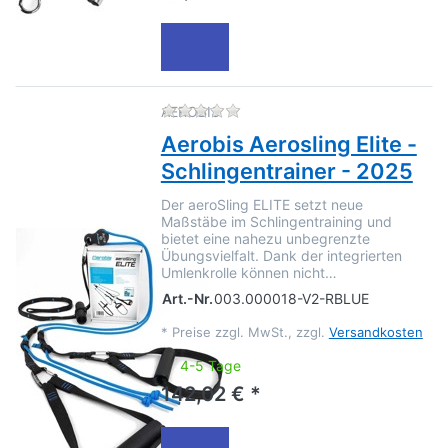
Zu diesem Produkt liegen no
AEROBIS
Aerobis Aerosling Elite -
Schlingentrainer - 2025
Der aeroSling ELITE setzt neue
Maßstäbe im Schlingentraining und
bietet eine nahezu unbegrenzte
Übungsvielfalt. Dank der integrierten
Umlenkrolle können nicht…
Art.-Nr.
003.000018-V2-RBLUE
*
Preise zzgl. MwSt., zzgl.
Versandkosten
4-5 Tage
142,02 € *